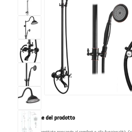
Set di vaso WC e bidet
Lavabi
Vasche da bagno e schermi vasca
Rubinetti da bagno
Set doccia
Cucina
Accessori e mobili da bagno
Descrizione del prodotto