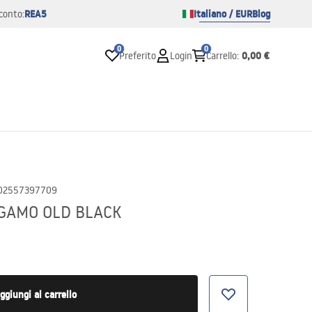
REA5
Italiano / EUR
Blog
conto:
0
0
0,00 €
Preferito
Login
Carrello
:
02557397709
RGAMO OLD BLACK
ggiungi al carrello