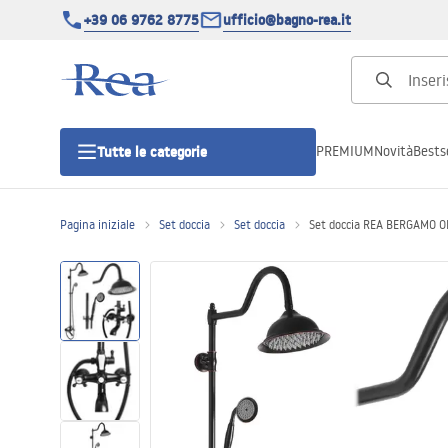
+39 06 9762 8775
ufficio@bagno-rea.it
PREMIUM
Novità
Bestse
Tutte le categorie
Pagina iniziale
Set doccia
Set doccia
Set doccia REA BERGAMO 
Cabine doccia
Porte doccia
Piatti doccia da bagno
Canaline di scarico