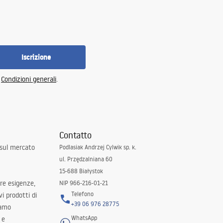
Iscrizione
e
Condizioni generali
.
Contatto
 sul mercato
Podlasiak Andrzej Cylwik sp. k.
ul. Przędzalniana 60
15-688 Białystok
tre esigenze,
NIP 966-216-01-21
Telefono
i prodotti di
+39 06 976 28775
iamo
WhatsApp
 e