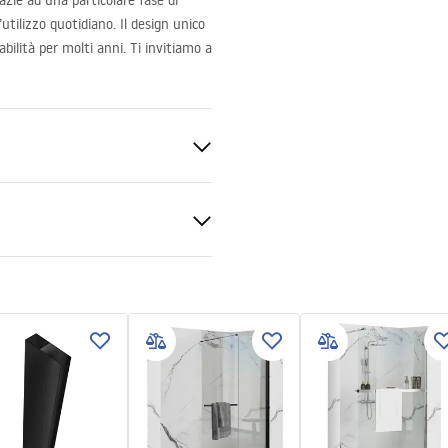
azie ad una particolare fase di
utilizzo quotidiano. Il design unico
abilità per molti anni. Ti invitiamo a
o
zioni di garanzia
e
nty_Terms_and_Conditions_
s_-_5.pdf
le