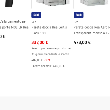
Saldi
Saldi
ng
 d'allargamento per
Rea
Rea
cabine e porte MOLIER Rea
Parete doccia Rea Cortis
Parete doccia Rea Aero 
Black 100
Transparent mensola EV
0 €
337,00 €
473,00 €
Prezzo più basso registrato nei
30 giorni precedenti lo sconto:
402,00 €
-
16
%
Prezzo normale
:
440,00 €