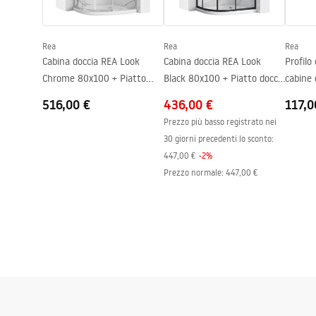
Regolazione della pressione
SÌ
Sistema Anti-Calc
SÌ
Rea
Rea
Rea
Tecnologia del rivestimento
Electroplati
Cabina doccia REA Look
Cabina doccia REA Look
Profilo
Distanza dei collegamenti
150
mm
Chrome 80x100 + Piatto
Black 80x100 + Piatto doccia
Garanzia
24 mesi
doccia Look White
Look White
516,00 €
436,00 €
117,0
Prezzo più basso registrato nei
30 giorni precedenti lo sconto:
447,00 €
-
2
%
Prezzo normale
:
447,00 €