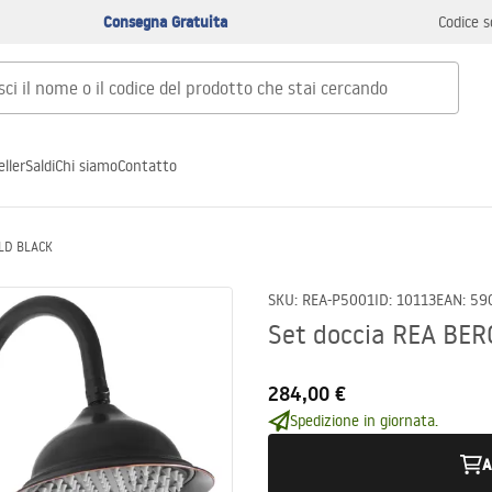
Consegna Gratuita
Codice s
ller
Saldi
Chi siamo
Contatto
OLD BLACK
SKU
:
REA-P5001
ID
:
10113
EAN
:
59
Set doccia REA BE
284,00 €
Spedizione in giornata.
A