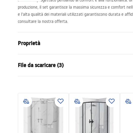
Set doccia progettato pensando al comfort e alla funzionalità. Gr
produzione, il set garantisce la massima sicurezza e comfort nell’
e l’alta qualità dei materiali utilizzati garantiscono durata e affid
consultare la nostra offerta.
Proprietà
Colore
Nero
File da scaricare (3)
Materiale
Ottone, ABS
Tipo di rubinetto
Bic comand
Informazioni sulla sicurezza
Condi
Metodo di installazione
Da superfici
Safety_Information_Shower_set.p
Warra
Regolazione dell’altezza
SÌ
df
Faucet
Altezza min.
900
mm
Altezza max.
1370
mm
Istruzioni di montaggio
Bocca vasca
Sì, orientabi
shower_set.pdf