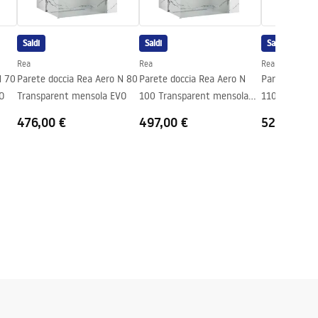
Saldi
Saldi
Saldi
Rea
Rea
Rea
N 70
Parete doccia Rea Aero N 80
Parete doccia Rea Aero N
Parete docci
O
Transparent mensola EVO
100 Transparent mensola
110 Transpar
EVO
EVO
476,00 €
497,00 €
521,00 €