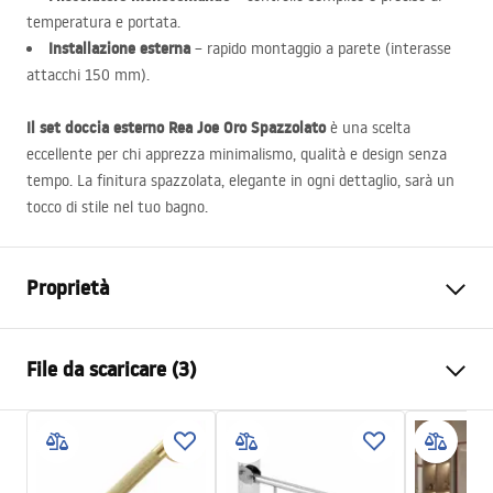
temperatura e portata.
Installazione esterna
– rapido montaggio a parete (interasse
attacchi 150 mm).
Il set doccia esterno Rea Joe Oro Spazzolato
è una scelta
eccellente per chi apprezza minimalismo, qualità e design senza
tempo. La finitura spazzolata, elegante in ogni dettaglio, sarà un
tocco di stile nel tuo bagno.
Proprietà
Colore
Oro spazzolato
File da scaricare (3)
Materiale
Ottone, ABS
Tipo di rubinetto
Monocomando
Informazioni sulla sicurezza
Metodo di installazione
Da superficie
Safety_Information_Shower_set.pdf
Regolazione dell’altezza
SÌ