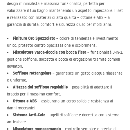
design minimalista e massima funzionalità, perfetta per
valorizzare il tuo bagno mantenendo un aspetto impeccabile. Il set
è realizzato con materiali di alta qualità – ottone e
ABS
– a
garanzia di durata, comfort e sicurezza d’uso per molti anni.
Finitura Oro Spazzolato
– colore di tendenza e rivestimento
unico, protetto contro opacizzazione e scolorimenti.
Misce­latore vasca-doccia con bocca fissa
– funzionalità 3-in-1:
gestione soffione, doccetta e bocca di erogazione tramite comodi
deviatori.
Soffione rettangolare
– garantisce un getto d’acqua rilassante
e uniforme.
Altezza del soffione regolabile
– possibilità di adattare il
braccio per il massimo comfort.
Ottone e
ABS
– assicurano un corpo solido e resistenza ai
danni meccanici.
Sistema Anti-Calc
– ugelli di soffione e doccetta con sistema
anticalcare.
Miscelatore monocomando
– controllo semplice e preciso di