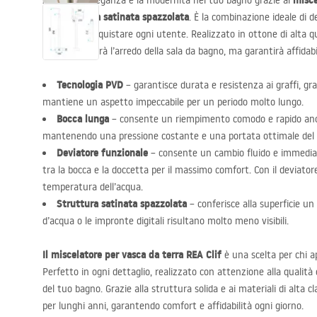
misce
Apprezza l’eleganza e la modernità nel tuo bagno grazie al
struttura satinata spazzolata
con
. È la combinazione ideale di d
capace di conquistare ogni utente. Realizzato in ottone di alta qu
solo valorizzerà l’arredo della sala da bagno, ma garantirà affidabi
Tecnologia
PVD
– garantisce durata e resistenza ai graffi, graz
mantiene un aspetto impeccabile per un periodo molto lungo.
Bocca lunga
– consente un riempimento comodo e rapido anch
mantenendo una pressione costante e una portata ottimale del 
Deviatore funzionale
– consente un cambio fluido e immediato
tra la bocca e la doccetta per il massimo comfort. Con il deviatore
temperatura dell’acqua.
Struttura satinata spazzolata
– conferisce alla superficie un 
d’acqua o le impronte digitali risultano molto meno visibili.
Il miscelatore per vasca da terra
REA
Clif
è una scelta per chi 
Perfetto in ogni dettaglio, realizzato con attenzione alla qualità
del tuo bagno. Grazie alla struttura solida e ai materiali di alta c
per lunghi anni, garantendo comfort e affidabilità ogni giorno.