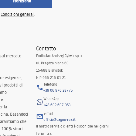
Iscrizione
e
Condizioni generali
.
Contatto
 sul mercato
Podlasiak Andrzej Cylwik sp. k.
ul. Przędzalniana 60
15-688 Białystok
tre esigenze,
NIP 966-216-01-21
Telefono
i prodotti di
+39 06 976 28775
iamo
WhatsApp
 e
+48 602 607 953
er la
E-mail
ucina. Basandoci
ufficio@bagno-rea.it
 garantiamo che
Il nostro servizio clienti è disponibile nei giorni
al 100% sicuri
feriali tra: