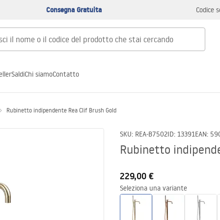
Consegna Gratuita
Codice s
ller
Saldi
Chi siamo
Contatto
Rubinetto indipendente Rea Clif Brush Gold
SKU
:
REA-B7502
ID
:
13391
EAN
:
59
Rubinetto indipende
229,00 €
Seleziona una variante