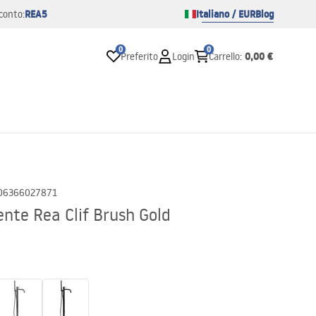
REA5
Italiano / EUR
Blog
conto:
0
0
0,00 €
Preferito
Login
Carrello
:
06366027871
nte Rea Clif Brush Gold