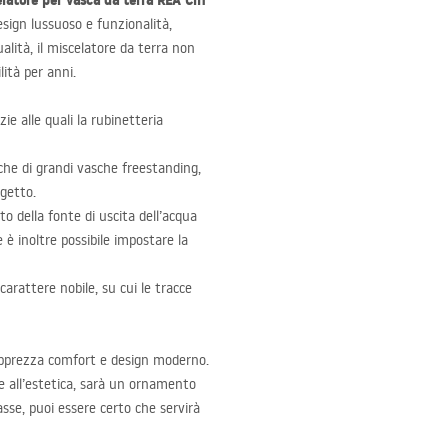
latore per vasca da terra
REA
Clif
esign lussuoso e funzionalità,
alità, il miscelatore da terra non
lità per anni.
ie alle quali la rubinetteria
e di grandi vasche freestanding,
getto.
 della fonte di uscita dell’acqua
 è inoltre possibile impostare la
carattere nobile, su cui le tracce
apprezza comfort e design moderno.
 e all’estetica, sarà un ornamento
lasse, puoi essere certo che servirà