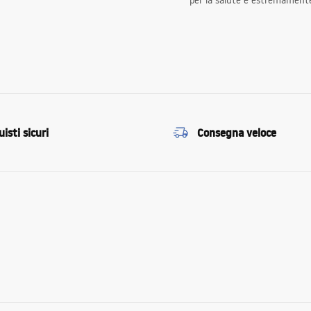
per la salute e estremamente
isti sicuri
Consegna veloce