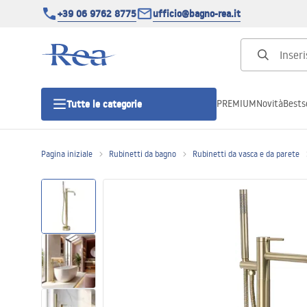
+39 06 9762 8775
ufficio@bagno-rea.it
PREMIUM
Novità
Bestse
Tutte le categorie
Pagina iniziale
Rubinetti da bagno
Rubinetti da vasca e da parete
Cabine doccia
Porte doccia
Piatti doccia da bagno
Canaline di scarico