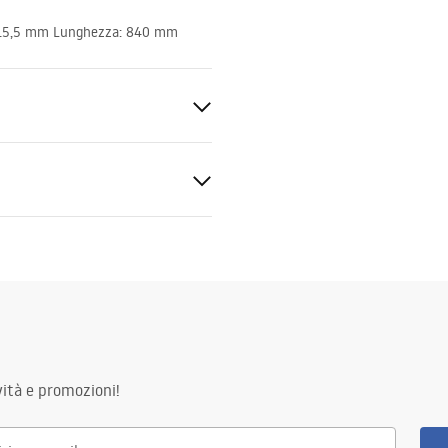
rna 15,5 mm Lunghezza: 840 mm
agno
ato
gnacja
nacja.pdf
sidabile, Ottone
ità e promozioni!