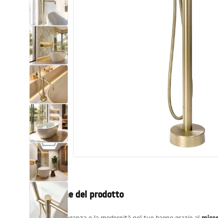
Set di vaso WC e bidet
Lavabi
Vasche da bagno e schermi vasca
Rubinetti da bagno
Set doccia
Cucina
Accessori e mobili da bagno
Descrizione del prodotto