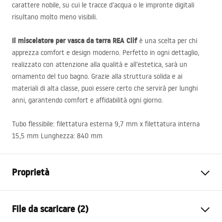
carattere nobile, su cui le tracce d’acqua o le impronte digitali
risultano molto meno visibili.
Il miscelatore per vasca da terra
REA
Clif
è una scelta per chi
apprezza comfort e design moderno. Perfetto in ogni dettaglio,
realizzato con attenzione alla qualità e all’estetica, sarà un
ornamento del tuo bagno. Grazie alla struttura solida e ai
materiali di alta classe, puoi essere certo che servirà per lunghi
anni, garantendo comfort e affidabilità ogni giorno.
Tubo flessibile: filettatura esterna 9,7 mm x filettatura interna
15,5 mm Lunghezza: 840 mm
Proprietà
Tipo di rubinetto
Da vasca bagno
File da scaricare (2)
Metodo di installazione
Da terra