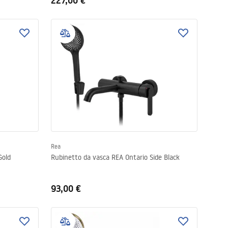
227,00 €
Rea
etto indipendente Rea Venti Gold
Rubinetto da vasca REA Ontario Side Black
93,00 €