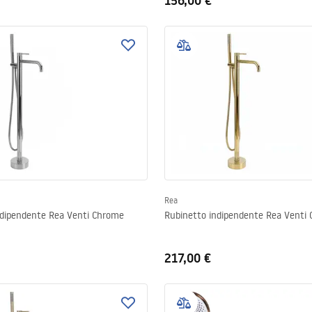
156,00 €
Rea
ndipendente Rea Venti Chrome
Rubin
217,00 €