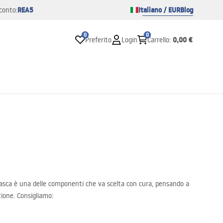
REA5
Italiano / EUR
Blog
conto:
0
0
0,00 €
Preferito
Login
Carrello
:
 vasca è una delle componenti che va scelta con cura, pensando a
zione. Consigliamo: