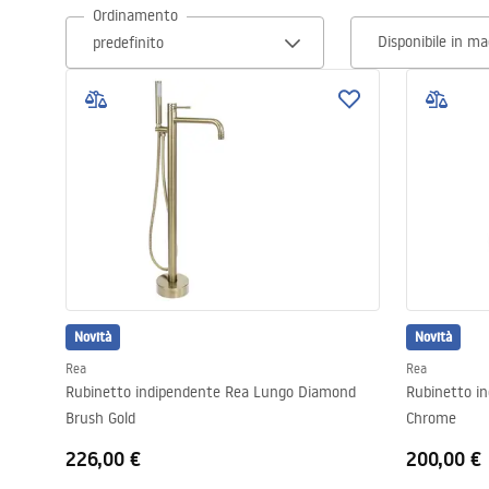
Ordinamento
Set di vaso WC e bidet
Disponibile in m
Lavabi
Vasche da bagno e schermi vasca
Rubinetti da bagno
Set doccia
Novità
Cucina
Novità
Rea
Rea
Rubinetto indipendente Rea Lungo Diamond
Rubinetto i
Accessori e mobili da bagno
Brush Gold
Chrome
226,00 €
200,00 €