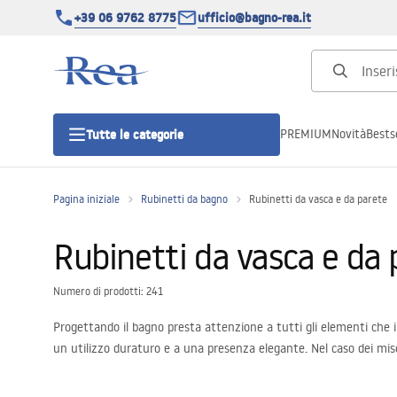
+39 06 9762 8775
ufficio@bagno-rea.it
PREMIUM
Novità
Bestse
Tutte le categorie
Pagina iniziale
Rubinetti da bagno
Rubinetti da vasca e da parete
Cabine doccia
Rubinetti da vasca e da 
Porte doccia
Numero di prodotti: 241
Piatti doccia da bagno
Progettando il bagno presta attenzione a tutti gli elementi che i
un utilizzo duraturo e a una presenza elegante. Nel caso dei misce
Canaline di scarico