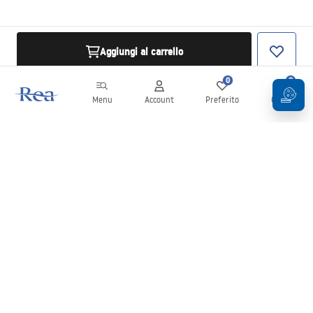
Aggiungi al carrello
0
0
Menu
Account
Preferito
Carrello
Newsletter
Rimani aggiornato su novità e promozioni!
Iscrizione
Inserendo e confermando i tuoi dati, acconsenti a ricevere la