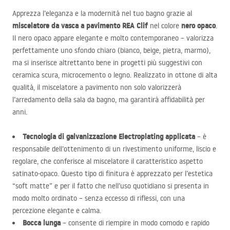
Apprezza l’eleganza e la modernità nel tuo bagno grazie al
miscelatore da vasca a pavimento
REA
Clif
nero opaco
nel colore
.
Il nero opaco appare elegante e molto contemporaneo – valorizza
perfettamente uno sfondo chiaro (bianco, beige, pietra, marmo),
ma si inserisce altrettanto bene in progetti più suggestivi con
ceramica scura, microcemento o legno. Realizzato in ottone di alta
qualità, il miscelatore a pavimento non solo valorizzerà
l’arredamento della sala da bagno, ma garantirà affidabilità per
anni.
Tecnologia di galvanizzazione Electroplating applicata
– è
responsabile dell’ottenimento di un rivestimento uniforme, liscio e
regolare, che conferisce al miscelatore il caratteristico aspetto
satinato-opaco. Questo tipo di finitura è apprezzato per l’estetica
“soft matte” e per il fatto che nell’uso quotidiano si presenta in
modo molto ordinato – senza eccesso di riflessi, con una
percezione elegante e calma.
Bocca lunga
– consente di riempire in modo comodo e rapido