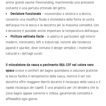
anche grandi vasche freestanding, mantenendo una pressione
costante e una portata ottimale del getto.
Deviatore funzionale
– muovendosi a sinistra e a destra,
consente una modifica fluida e immediata della fonte di uscita
dell’acqua tra la bocca e la doccetta per la massima comodità. Con
il deviatore è possibile anche impostare la temperatura dell’acqua.
Finitura satinata liscia
– si adatta in particolare agli interni
moderni, minimalisti, loft e industriali, nonché alla tendenza
japandi e spa-like, dove contano il design semplice, i materiali
naturali e i dettagli curati.
Il miscelatore da vasca a pavimento
REA
Clif nel colore nero
opaco
unisce il comfort del bagno quotidiano a soluzioni pratiche:
la bocca facilita il riempimento della vasca, mentre il set con
doccetta offre maggiore libertà durante il risciacquo della vasca o il
rapido risciacquo dei capelli. È una proposta per chi desidera che la
zona bagno appaia coerente e stilosa, garantendo comodità e
affidabilità ogni giorno.