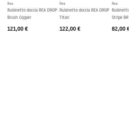
Garanzia
5 anni
Rea
Rea
Rea
Rubinetto doccia REA DROP
Rubinetto doccia REA DROP
Rubinetto do
Brush Copper
Titan
Stripe BRUS
121,00 €
122,00 €
82,00 €