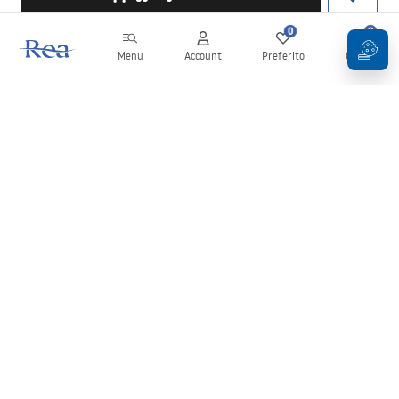
0
0
Menu
Account
Preferito
Carrello
Newsletter
Rimani aggiornato su novità e promozioni!
Iscrizione
Inserendo e confermando i tuoi dati, acconsenti a ricevere la
newsletter secondo i termini stabiliti nelle
Condizioni generali
.