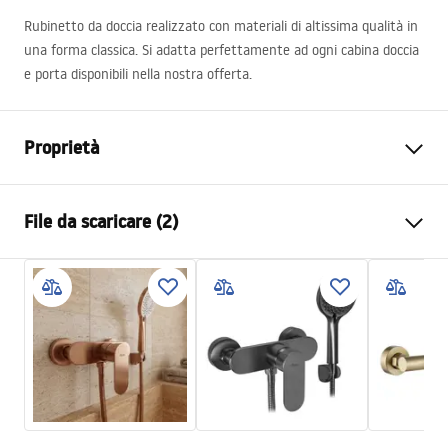
Rubinetto da doccia realizzato con materiali di altissima qualità in
una forma classica. Si adatta perfettamente ad ogni cabina doccia
e porta disponibili nella nostra offerta.
Proprietà
Tipo di rubinetto
Da doccia
File da scaricare (2)
Metodo di installazione
Da parete
Colore
Oro
Istruzioni di montaggio
Materiale
Ottone, ABS
Faucet.pdf
Altezza
100
mm
Tecnologia del rivestimento
PVD
Condizioni di garanzia
Diametro di connessione
1/2 pollici
Warranty_Terms_and_Conditions_Faucets_-_5.pdf
Distanza dei collegamenti
150
mm