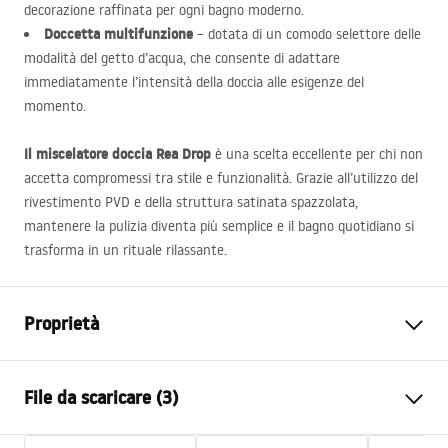
decorazione raffinata per ogni bagno moderno.
Doccetta multifunzione
– dotata di un comodo selettore delle
modalità del getto d’acqua, che consente di adattare
immediatamente l’intensità della doccia alle esigenze del
momento.
Il miscelatore doccia Rea Drop
è una scelta eccellente per chi non
accetta compromessi tra stile e funzionalità. Grazie all’utilizzo del
rivestimento
PVD
e della struttura satinata spazzolata,
mantenere la pulizia diventa più semplice e il bagno quotidiano si
trasforma in un rituale rilassante.
Proprietà
Tipo di rubinetto
Da doccia
File da scaricare (3)
Metodo di installazione
Da parete
Colore
Oro spazzolato