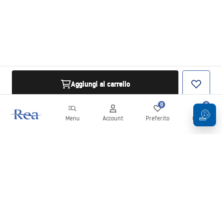
Aggiungi al carrello
0
0
Menu
Account
Preferito
Carrello
Newsletter
Rimani aggiornato su novità e promozioni!