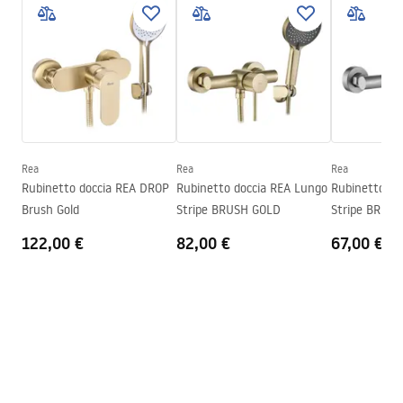
Istruzioni di montaggio
Materiale
Ottone, ABS
Faucet.pdf
Altezza
115
mm
Tecnologia del rivestimento
PVD
Pielęgnacja
Diametro di connessione
1/2 pollici
Pielęgnacja.pdf
Distanza dei collegamenti
150
mm
Garanzia
5 anni
Rea
Rea
Rea
Condizioni di garanzia
Rubinetto doccia REA DROP
Rubinetto doccia REA Lungo
Rubinetto do
Warranty_Terms_and_Conditions_Faucets_-_5.pdf
Brush Gold
Stripe BRUSH GOLD
Stripe BRUSH
122,00 €
82,00 €
67,00 €