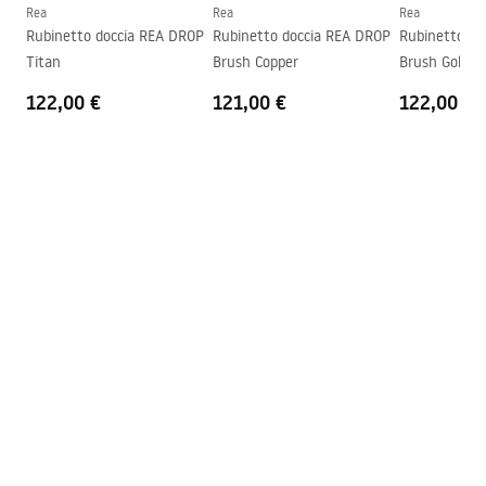
Garanzia
5 anni
Rea
Rea
Rea
Rubinetto doccia REA DROP
Rubinetto doccia REA DROP
Rubinetto do
Titan
Brush Copper
Brush Gold
122,00 €
121,00 €
122,00 €