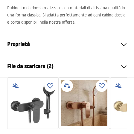
Rubinetto da doccia realizzato con materiali di altissima qualità in
una forma classica. Si adatta perfettamente ad ogni cabina doccia
e porta disponibili nella nostra offerta.
Proprietà
Tipo di rubinetto
Da doccia
File da scaricare (2)
Metodo di installazione
Da parete
Colore
Oro spazzolato
Istruzioni di montaggio
Materiale
Ottone, ABS
Faucet.pdf
Altezza
100
mm
Tecnologia del rivestimento
PVD
Condizioni di garanzia
Diametro di connessione
1/2 pollici
Warranty_Terms_and_Conditions_Faucets_-_5.pdf
Distanza dei collegamenti
150
mm