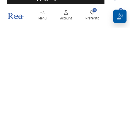
0
0
Menu
Account
Preferito
Carrello
Newsletter
Rimani aggiornato su novità e promozioni!
Iscrizione
Inserendo e confermando i tuoi dati, acconsenti a ricevere la
newsletter secondo i termini stabiliti nelle
Condizioni generali
.