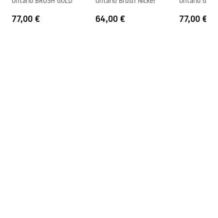
Ontario BRUSH GOLD
Ontario Brush Nickel
Ontario Gun 
77,00 €
64,00 €
77,00 €