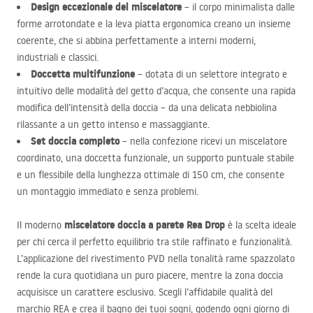
Design eccezionale del miscelatore
– il corpo minimalista dalle
forme arrotondate e la leva piatta ergonomica creano un insieme
coerente, che si abbina perfettamente a interni moderni,
industriali e classici.
Doccetta multifunzione
– dotata di un selettore integrato e
intuitivo delle modalità del getto d’acqua, che consente una rapida
modifica dell’intensità della doccia – da una delicata nebbiolina
rilassante a un getto intenso e massaggiante.
Set doccia completo
– nella confezione ricevi un miscelatore
coordinato, una doccetta funzionale, un supporto puntuale stabile
e un flessibile della lunghezza ottimale di 150 cm, che consente
un montaggio immediato e senza problemi.
miscelatore doccia a parete Rea Drop
Il moderno
è la scelta ideale
per chi cerca il perfetto equilibrio tra stile raffinato e funzionalità.
L’applicazione del rivestimento
PVD
nella tonalità rame spazzolato
rende la cura quotidiana un puro piacere, mentre la zona doccia
acquisisce un carattere esclusivo. Scegli l’affidabile qualità del
marchio
REA
e crea il bagno dei tuoi sogni, godendo ogni giorno di