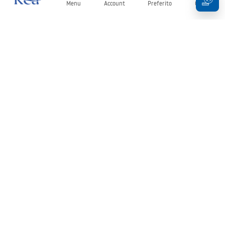
Menu
Account
Preferito
Carrello
Newsletter
Rimani aggiornato su novità e promozioni!
Iscrizione
Inserendo e confermando i tuoi dati, acconsenti a ricevere la
newsletter secondo i termini stabiliti nelle
Condizioni generali
.