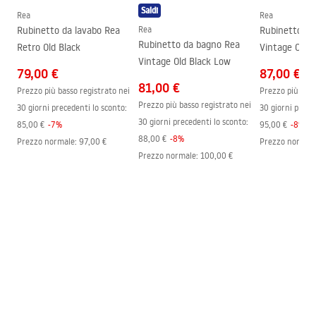
Saldi
Diametro di connessione
3/8 pollici
Rea
Rea
Condizioni di garanzia
Rubinetto da lavabo Rea
Rea
Rubinetto da
Warranty_Terms_and_Conditions_Faucets_-_5.pdf
Rubinetto da bagno Rea
Retro Old Black
Vintage Old B
Vintage Old Black Low
79,00 €
87,00 €
81,00 €
Prezzo più basso registrato nei
Prezzo più bass
Prezzo più basso registrato nei
30 giorni precedenti lo sconto:
30 giorni prece
30 giorni precedenti lo sconto:
85,00 €
-
7
%
95,00 €
-
8
%
88,00 €
-
8
%
Prezzo normale
:
97,00 €
Prezzo normal
Prezzo normale
:
100,00 €