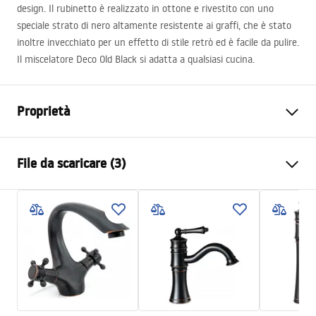
design. Il rubinetto è realizzato in ottone e rivestito con uno
speciale strato di nero altamente resistente ai graffi, che è stato
inoltre invecchiato per un effetto di stile retrò ed è facile da pulire.
Il miscelatore Deco Old Black si adatta a qualsiasi cucina.
Proprietà
Tipo di rubinetto
Da cucina
File da scaricare (3)
Metodo di installazione
Da appoggio
Colore
Nero
Istruzioni di montaggio
Tipo di bocca
Girevole, Estraibile
Faucet.pdf
Materiale
Ottone
Gamma beccuccio
175
mm
Certificato igienico
Altezza
430
mm
atest_baterie_kuchenne.pdf
Tecnologia del rivestimento
Electroplating