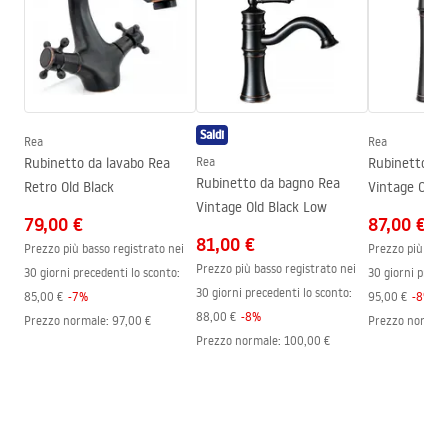
Materiale
Ottone
Gamma beccuccio
180
mm
Certificato igienico
Altezza
400
mm
atest_baterie_kuchenne.pdf
Tecnologia del rivestimento
PVD
Saldi
Diametro di connessione
3/8 pollici
Rea
Rea
Condizioni di garanzia
Rubinetto da lavabo Rea
Rea
Rubinetto da
Warranty_Terms_and_Conditions_Faucets_-_5.pdf
Rubinetto da bagno Rea
Retro Old Black
Vintage Old B
Vintage Old Black Low
79,00 €
87,00 €
81,00 €
Prezzo più basso registrato nei
Prezzo più bass
Prezzo più basso registrato nei
30 giorni precedenti lo sconto:
30 giorni prece
30 giorni precedenti lo sconto:
85,00 €
-
7
%
95,00 €
-
8
%
88,00 €
-
8
%
Prezzo normale
:
97,00 €
Prezzo normal
Prezzo normale
:
100,00 €