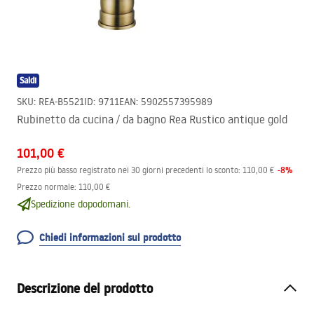
Saldi
SKU
:
REA-B5521
ID
:
9711
EAN
:
5902557395989
Rubinetto da cucina / da bagno Rea Rustico antique gold
101,00 €
-
8
%
Prezzo più basso registrato nei 30 giorni precedenti lo sconto:
110,00 €
Prezzo normale
:
110,00 €
Spedizione dopodomani.
Chiedi informazioni sul prodotto
Descrizione del prodotto