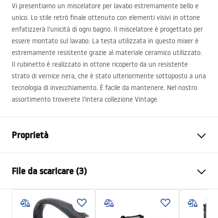
Vi presentiamo un miscelatore per lavabo estremamente bello e
unico. Lo stile retrò finale ottenuto con elementi visivi in ottone
enfatizzerà l’unicità di ogni bagno. Il miscelatore è progettato per
essere montato sul lavabo. La testa utilizzata in questo mixer è
estremamente resistente grazie al materiale ceramico utilizzato.
Il rubinetto è realizzato in ottone ricoperto da un resistente
strato di vernice nera, che è stato ulteriormente sottoposto a una
tecnologia di invecchiamento. È facile da mantenere. Nel nostro
assortimento troverete l’intera collezione Vintage.
Proprietà
Tipo di rubinetto
Da lavabo
File da scaricare (3)
Metodo di installazione
Da appoggio
Colore
Oro spazzolato
Istruzioni di montaggio
Tipo di bocca
Girevole
Faucet.pdf