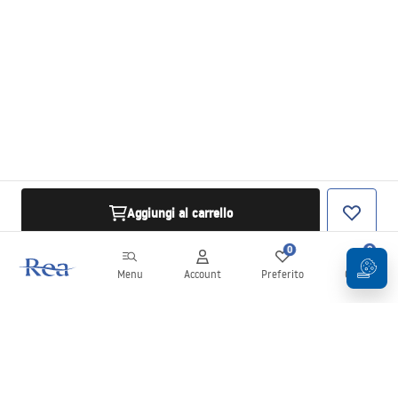
Aggiungi al carrello
0
0
Menu
Account
Preferito
Carrello
Newsletter
Rimani aggiornato su novità e promozioni!