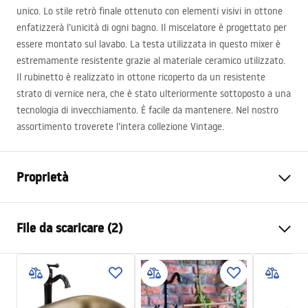
unico. Lo stile retrò finale ottenuto con elementi visivi in ottone
enfatizzerà l’unicità di ogni bagno. Il miscelatore è progettato per
essere montato sul lavabo. La testa utilizzata in questo mixer è
estremamente resistente grazie al materiale ceramico utilizzato.
Il rubinetto è realizzato in ottone ricoperto da un resistente
strato di vernice nera, che è stato ulteriormente sottoposto a una
tecnologia di invecchiamento. È facile da mantenere. Nel nostro
assortimento troverete l’intera collezione Vintage.
Proprietà
Tipo di rubinetto
Da lavabo
File da scaricare (2)
Metodo di installazione
Da appoggio
Colore
Nero
Istruzioni di montaggio
Tipo di bocca
Girevole
Faucet.pdf
Materiale
Ottone