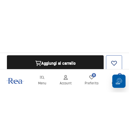
Aggiungi al carrello
0
0
Menu
Account
Preferito
Carrello
Newsletter
Rimani aggiornato su novità e promozioni!