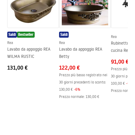
Gamma beccuccio
180
mm
Condizioni di garanzia
Altezza
400
mm
Warranty_Terms_and_Conditions_Faucets_-_5.pdf
Tecnologia del rivestimento
Electroplating
Saldi
Bestseller
Saldi
Diametro di connessione
3/8 pollici
Rea
Rea
Rea
Rubinetto da
Lavabo da appoggio REA
Lavabo da appoggio REA
cucina Rea Ru
WILMA RUSTIC
Betty
91,00 €
131,00 €
122,00 €
Prezzo più bass
Prezzo più basso registrato nei
30 giorni prece
30 giorni precedenti lo sconto:
100,00 €
-
9
%
130,00 €
-
6
%
Prezzo normal
Prezzo normale
:
130,00 €