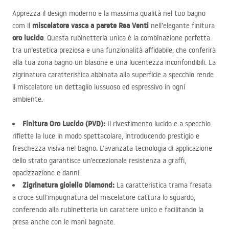
Apprezza il design moderno e la massima qualità nel tuo bagno
miscelatore vasca a parete Rea Venti
com il
nell’elegante finitura
oro lucido
. Questa rubinetteria unica è la combinazione perfetta
tra un’estetica preziosa e una funzionalità affidabile, che conferirà
alla tua zona bagno un blasone e una lucentezza inconfondibili. La
zigrinatura caratteristica abbinata alla superficie a specchio rende
il miscelatore un dettaglio lussuoso ed espressivo in ogni
ambiente.
Finitura Oro Lucido (
PVD
):
Il rivestimento lucido e a specchio
riflette la luce in modo spettacolare, introducendo prestigio e
freschezza visiva nel bagno. L’avanzata tecnologia di applicazione
dello strato garantisce un’eccezionale resistenza a graffi,
opacizzazione e danni.
Zigrinatura gioiello Diamond:
La caratteristica trama fresata
a croce sull’impugnatura del miscelatore cattura lo sguardo,
conferendo alla rubinetteria un carattere unico e facilitando la
presa anche con le mani bagnate.