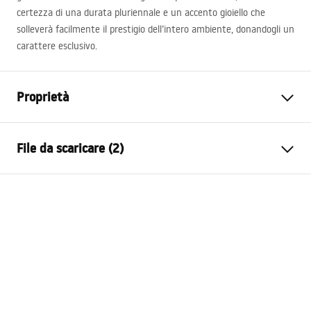
certezza di una durata pluriennale e un accento gioiello che
solleverà facilmente il prestigio dell’intero ambiente, donandogli un
carattere esclusivo.
Proprietà
Tipo di rubinetto
Da vasca bagno
File da scaricare (2)
Metodo di installazione
Da parete
Colore
Oro
Istruzioni di montaggio
Tipo di bocca
Fissa
Faucet.pdf
Materiale
Ottone, ABS
Gamma beccuccio
230
mm
Condizioni di garanzia
Altezza
100
mm
Warranty_Terms_and_Conditions_Faucets_-_5.pdf
Tecnologia del rivestimento
PVD