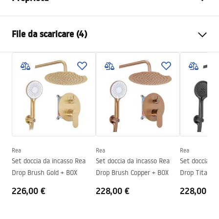
Tipo di rubinetto
Da vasca bagno
File da scaricare (4)
Metodo di installazione
Da parete
Colore
Titanio
Istruzioni di montaggio
Tipo di bocca
Fissa
Faucet.pdf
Materiale
Ottone, ABS
Gamma beccuccio
170
mm
Deklaracja Właściwości Użytkowych
Tecnologia del rivestimento
PVD
AVALON TITANIUM BRUSH GOLD WANNOWA 1
Diametro di connessione
1/2 pollici
Deklaracja.pdf
Distanza dei collegamenti
150
mm
Rea
Rea
Rea
Set doccia da incasso Rea
Set doccia da incasso Rea
Set doccia da
Garanzia
5 anni
Condizioni di garanzia
Drop Brush Gold + BOX
Drop Brush Copper + BOX
Drop Titan +
Warranty_Terms_and_Conditions_Faucets_-_5.pdf
226,00 €
228,00 €
228,00 €
Pielęgnacja