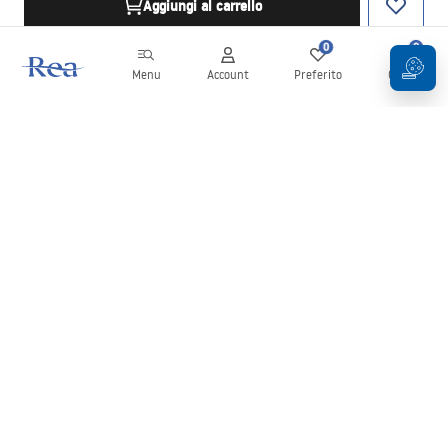
Aggiungi al carrello
0
0
Menu
Account
Preferito
Carrello
Newsletter
Rimani aggiornato su novità e promozioni!
Iscrizione
Inserendo e confermando i tuoi dati, acconsenti a ricevere la
newsletter secondo i termini stabiliti nelle
Condizioni generali
.