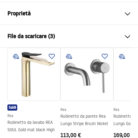
Proprietà
Tipo di rubinetto
Da lavabo
File da scaricare (3)
Metodo di installazione
Da parete, Da incasso
Colore
Oro
Istruzioni di montaggio
Tipo di bocca
Fissa
Faucet.pdf
Materiale
Ottone
Gamma beccuccio
175
mm
manual
Altezza
125
mm
manual podt.pdf
Tecnologia del rivestimento
PVD
Saldi
Diametro di connessione
1/2 pollici
Rea
Rea
Condizioni di garanzia
Rea
Rubinetto da parete Rea
Rubinetto da
Garanzia
5 anni
Warranty_Terms_and_Conditions_Faucets_-_5.pdf
Rubinetto da lavabo REA
Lungo Stripe Brush Nickel
Lungo Gold
SOUL Gold mat black High
113,00 €
169,00 €