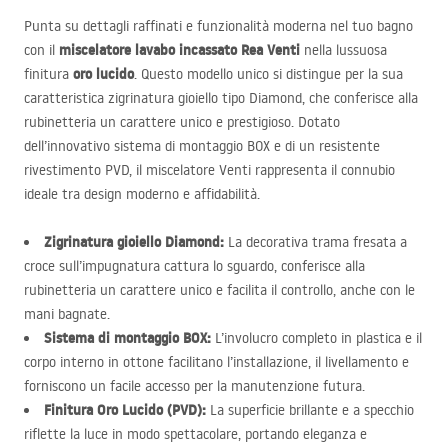
Punta su dettagli raffinati e funzionalità moderna nel tuo bagno
miscelatore lavabo incassato Rea Venti
con il
nella lussuosa
oro lucido
finitura
. Questo modello unico si distingue per la sua
caratteristica zigrinatura gioiello tipo Diamond, che conferisce alla
rubinetteria un carattere unico e prestigioso. Dotato
dell’innovativo sistema di montaggio
BOX
e di un resistente
rivestimento
PVD
, il miscelatore Venti rappresenta il connubio
ideale tra design moderno e affidabilità.
Zigrinatura gioiello Diamond:
La decorativa trama fresata a
croce sull’impugnatura cattura lo sguardo, conferisce alla
rubinetteria un carattere unico e facilita il controllo, anche con le
mani bagnate.
Sistema di montaggio
BOX
:
L’involucro completo in plastica e il
corpo interno in ottone facilitano l’installazione, il livellamento e
forniscono un facile accesso per la manutenzione futura.
Finitura Oro Lucido (
PVD
):
La superficie brillante e a specchio
riflette la luce in modo spettacolare, portando eleganza e