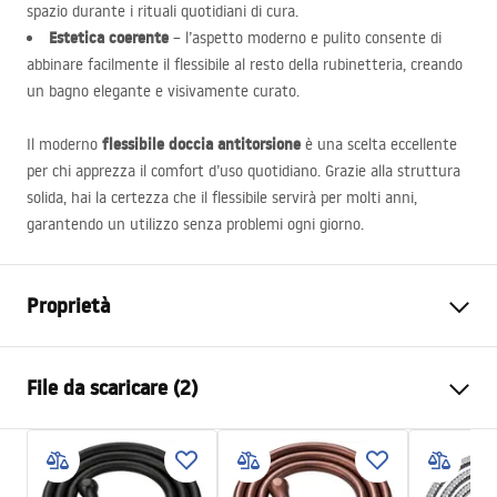
spazio durante i rituali quotidiani di cura.
Estetica coerente
– l’aspetto moderno e pulito consente di
abbinare facilmente il flessibile al resto della rubinetteria, creando
un bagno elegante e visivamente curato.
flessibile doccia antitorsione
Il moderno
è una scelta eccellente
per chi apprezza il comfort d’uso quotidiano. Grazie alla struttura
solida, hai la certezza che il flessibile servirà per molti anni,
garantendo un utilizzo senza problemi ogni giorno.
Proprietà
Lunghezza (mm)
1500
mm
File da scaricare (2)
Garanzia
24 mesi
Materiale
ottone, PVC, gomma
Informazioni sulla sicurezza
Peso
1
kg
WARUNKI_BEZPIECZENSTWA_AKCESORIA_LAZIENKOWE.