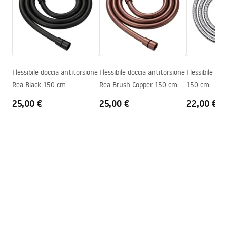
Codice produttore
JS-017GG
pdf
Colore
Titanio
Condizioni di garanzia
Warranty_Terms_and_Conditions_Accessories_-_24.pdf
Flessibile doccia antitorsione
Flessibile doccia antitorsione
Flessibile do
Rea Black 150 cm
Rea Brush Copper 150 cm
150 cm
25,00 €
25,00 €
22,00 €