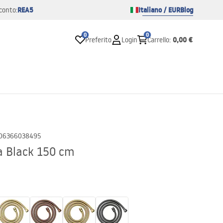
REA5
Italiano / EUR
Blog
conto:
0
0
0,00 €
Preferito
Login
Carrello
:
06366038495
ea Black 150 cm