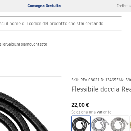
Consegna Gratuita
Codice s
ller
Saldi
Chi siamo
Contatto
SKU
:
REA-08021
ID
:
13465
EAN
:
59
Flessibile doccia R
22,00 €
Seleziona una variante