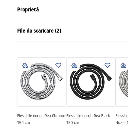
Proprietà
Lunghezza (mm)
1500
mm
File da scaricare (2)
Garanzia
24 mesi
Materiale
acciaio inos
Informazioni sulla sicurezza
Condi
Peso
1
kg
WARUNKI_BEZPIECZENSTWA_AKCE
Warra
Codice produttore
JS-016B
SORIA_LAZIENKOWE.pdf
Access
Colore
Nero
Flessibile doccia Rea Chrome
Flessibile doccia Rea Black
Flessib
150 cm
150 cm
Nickel