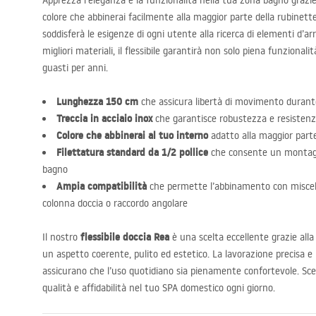
Apprezza l’eleganza e la funzionalità nella tua zona bagno grazi
colore che abbinerai facilmente alla maggior parte della rubinette
soddisferà le esigenze di ogni utente alla ricerca di elementi d’ar
migliori materiali, il flessibile garantirà non solo piena funziona
guasti per anni.
Lunghezza 150 cm
che assicura libertà di movimento durante
Treccia in acciaio inox
che garantisce robustezza e resistenza
Colore che abbinerai al tuo interno
adatto alla maggior parte
Filettatura standard da 1/2 pollice
che consente un montaggi
bagno
Ampia compatibilità
che permette l’abbinamento con miscela
colonna doccia o raccordo angolare
flessibile doccia Rea
Il nostro
è una scelta eccellente grazie alla
un aspetto coerente, pulito ed estetico. La lavorazione precisa e l
assicurano che l’uso quotidiano sia pienamente confortevole. Sce
qualità e affidabilità nel tuo
SPA
domestico ogni giorno.