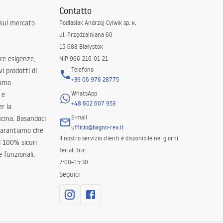
Contatto
 sul mercato
Podlasiak Andrzej Cylwik sp. k.
ul. Przędzalniana 60
15-688 Białystok
tre esigenze,
NIP 966-216-01-21
Telefono
i prodotti di
+39 06 976 28775
iamo
WhatsApp
 e
+48 602 607 953
er la
E-mail
ucina. Basandoci
ufficio@bagno-rea.it
 garantiamo che
Il nostro servizio clienti è disponibile nei giorni
al 100% sicuri
feriali tra:
 funzionali.
7:00–15:30
Seguici