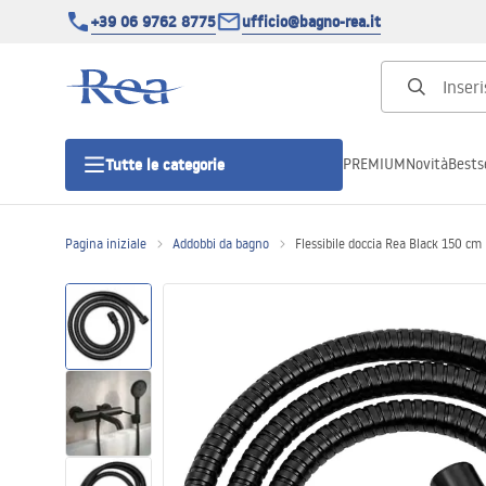
+39 06 9762 8775
ufficio@bagno-rea.it
PREMIUM
Novità
Bestse
Tutte le categorie
Pagina iniziale
Addobbi da bagno
Flessibile doccia Rea Black 150 cm
Cabine doccia
Porte doccia
Piatti doccia da bagno
Canaline di scarico