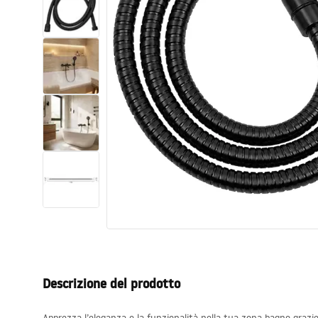
Set di vaso WC e bidet
Lavabi
Vasche da bagno e schermi vasca
Rubinetti da bagno
Set doccia
Cucina
Accessori e mobili da bagno
Descrizione del prodotto