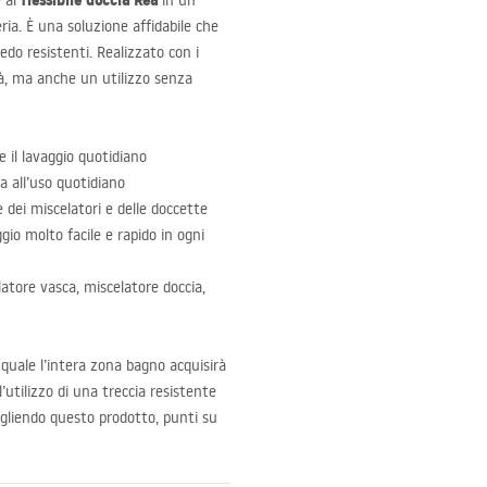
flessibile doccia Rea
e al
in un
ria. È una soluzione affidabile che
redo resistenti. Realizzato con i
lità, ma anche un utilizzo senza
 il lavaggio quotidiano
 all’uso quotidiano
 dei miscelatori e delle doccette
o molto facile e rapido in ogni
tore vasca, miscelatore doccia,
 quale l’intera zona bagno acquisirà
’utilizzo di una treccia resistente
gliendo questo prodotto, punti su