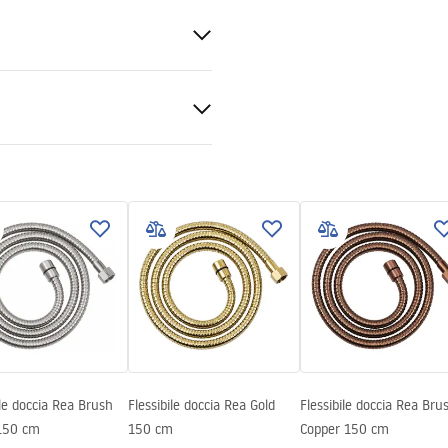
sidabile, ABS
zioni di garanzia
nty_Terms_and_Conditions_
ories_-_24.pdf
ile doccia Rea Brush
Flessibile doccia Rea Gold
Flessibile doccia Rea Bru
 150 cm
150 cm
Copper 150 cm