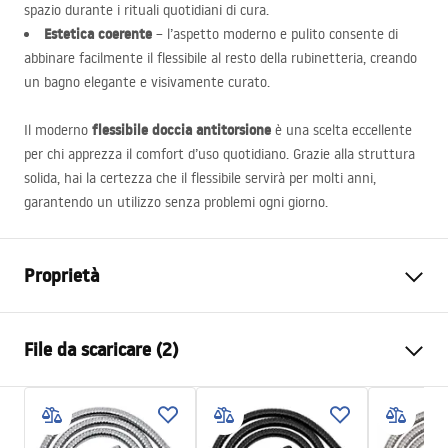
spazio durante i rituali quotidiani di cura.
Estetica coerente
– l’aspetto moderno e pulito consente di
abbinare facilmente il flessibile al resto della rubinetteria, creando
un bagno elegante e visivamente curato.
flessibile doccia antitorsione
Il moderno
è una scelta eccellente
per chi apprezza il comfort d’uso quotidiano. Grazie alla struttura
solida, hai la certezza che il flessibile servirà per molti anni,
garantendo un utilizzo senza problemi ogni giorno.
Proprietà
Lunghezza (mm)
1500
mm
File da scaricare (2)
Garanzia
24 mesi
Materiale
ottone, PVC, gomma
Informazioni sulla sicurezza
Peso
1
kg
WARUNKI_BEZPIECZENSTWA_AKCESORIA_LAZIENKOWE.