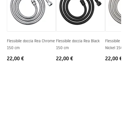
Codice produttore
JS-017BRG
pdf
Colore
Oro spazzolato
Condizioni di garanzia
Warranty_Terms_and_Conditions_Accessories_-_24.pdf
Flessibile doccia Rea Chrome
Flessibile doccia Rea Black
Flessibile do
150 cm
150 cm
Nickel 150 c
22,00 €
22,00 €
22,00 €