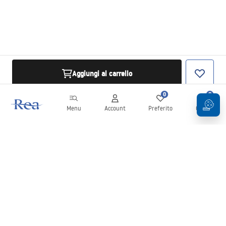
Aggiungi al carrello
0
0
Menu
Account
Preferito
Carrello
Newsletter
Rimani aggiornato su novità e promozioni!