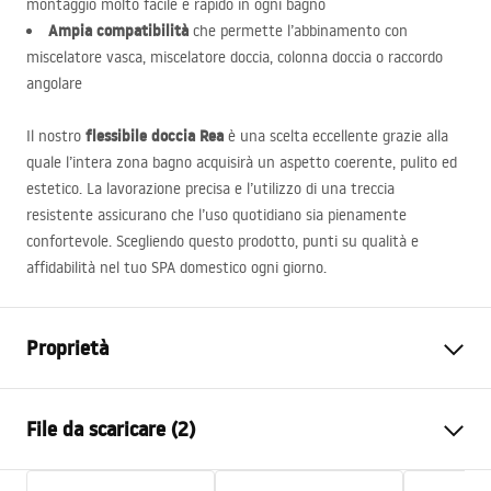
montaggio molto facile e rapido in ogni bagno
Ampia compatibilità
che permette l’abbinamento con
miscelatore vasca, miscelatore doccia, colonna doccia o raccordo
angolare
flessibile doccia Rea
Il nostro
è una scelta eccellente grazie alla
quale l’intera zona bagno acquisirà un aspetto coerente, pulito ed
estetico. La lavorazione precisa e l’utilizzo di una treccia
resistente assicurano che l’uso quotidiano sia pienamente
confortevole. Scegliendo questo prodotto, punti su qualità e
affidabilità nel tuo
SPA
domestico ogni giorno.
Proprietà
Lunghezza (mm)
1500
mm
File da scaricare (2)
Garanzia
24 mesi
Materiale
acciaio inossidabile, ABS