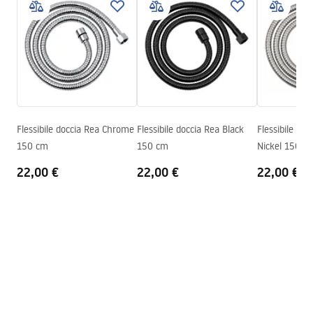
Informazioni sulla sicurezza
Peso
1
kg
WARUNKI_BEZPIECZENSTWA_AKCESORIA_LAZIENKOWE.
Codice produttore
JS-016BRG
pdf
Colore
Oro spazzolato
Condizioni di garanzia
Warranty_Terms_and_Conditions_Accessories_-_24.pdf
Flessibile doccia Rea Chrome
Flessibile doccia Rea Black
Flessibile do
150 cm
150 cm
Nickel 150 c
22,00 €
22,00 €
22,00 €