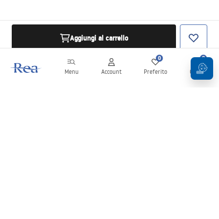
Aggiungi al carrello
0
0
Menu
Account
Preferito
Carrello
Newsletter
Rimani aggiornato su novità e promozioni!
Iscrizione
Inserendo e confermando i tuoi dati, acconsenti a ricevere la