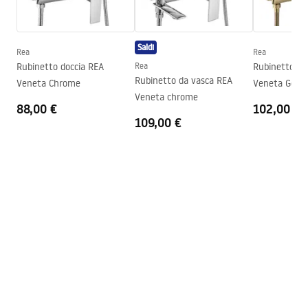
Warranty_Terms_and_Conditions_Accessories_-_24.pdf
Saldi
Rea
Rea
Rubinetto doccia REA
Rea
Rubinetto do
Rubinetto da vasca REA
Veneta Chrome
Veneta Gold
Veneta chrome
88,00 €
102,00 €
109,00 €