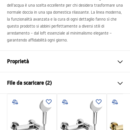
dell’acqua è una scelta eccellente per chi desidera trasformare una
normale doccia in una spa domestica rilassante. La linea moderna,
la funzionalità avanzata e la cura di ogni dettaglio fanno sì che
questo prodotto si abbini perfettamente a diversi stili di
arredamento – dal loft essenziale al minimalismo elegante –
garantendo affidabilità ogni giorno.
Proprietà
Colore
Nero
File da scaricare (2)
Materiale
Plastica, ABS
Metodo di installazione
A vite
Pielęgnacja
Larghezza
110
mm
Pielęgnacja.pdf
Altezza
245
mm
Garanzia
24 mesi
Condizioni di garanzia