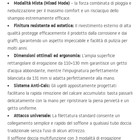
Modalità Mista (Mixed Mode)
– la forza combinata di pioggia e
nebulizzazione per il massimo comfort e un risciacquo dello
shampoo estremamente efficace.
Finitura resistente ed estetica:
Il rivestimento esterno di alta
qualità protegge efficacemente il prodotto dalla corrosione e dai
graffi, garantendo un aspetto impeccabile e facilità di pulizia per
molti anni.
Dimensioni ottimali ed ergonomia:
L’ampia superficie
rettangolare di erogazione da 110×130 mm garantisce un getto
d’acqua abbondante, mentre l’impugnatura perfettamente
bilanciata da 131 mm si adatta perfettamente alla mano.
Sistema Anti-Calc:
Gli ugelli appositamente progettati
facilitano la rapida rimozione del calcare accumulato: basta passarli
delicatamente con la mano per ripristinare la piena pervietà e un
getto uniforme.
Attacco universale:
La filettatura standard consente un
collegamento semplice e rapido del soffione a qualsiasi tubo doccia
tradizionale senza l’uso di alcun attrezzo.
Il soffione doccia multifunzione con 3 modalità di erogazione