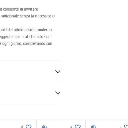
d consente di avvitare
radizionale senza la necessità di
manti del minimalismo moderno,
leggera e alle pratiche soluzioni
le ogni giorno, completando con
zioni di garanzia
nty_Terms_and_Conditions_
ories_-_24.pdf