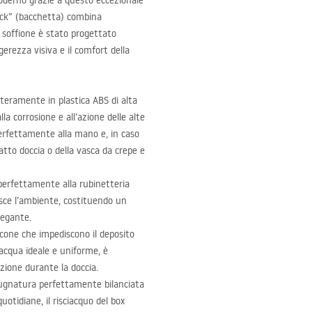
oderno grazie a questo eccezionale
stick” (bacchetta) combina
 soffione è stato progettato
erezza visiva e il comfort della
interamente in plastica
ABS
di alta
la corrosione e all’azione delle alte
perfettamente alla mano e, in caso
atto doccia o della vasca da crepe e
perfettamente alla rubinetteria
isce l’ambiente, costituendo un
legante.
silicone che impediscono il deposito
’acqua ideale e uniforme, è
zione durante la doccia.
pugnatura perfettamente bilanciata
uotidiane, il risciacquo del box