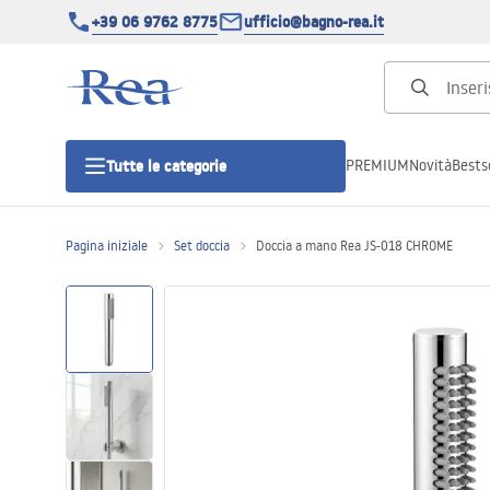
+39 06 9762 8775
ufficio@bagno-rea.it
PREMIUM
Novità
Bestse
Tutte le categorie
Pagina iniziale
Set doccia
Doccia a mano Rea JS-018 CHROME
Cabine doccia
Porte doccia
Piatti doccia da bagno
Canaline di scarico