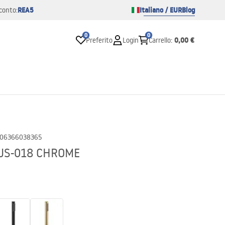
REA5
Italiano / EUR
Blog
conto:
0
0
0,00 €
Preferito
Login
Carrello
:
06366038365
 JS-018 CHROME