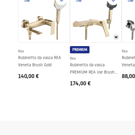
Profondità
23
mm
Garanzia
24 mesi
PREMIUM
Rea
Rea
Rubinetto da vasca REA
Rubine
Rea
Veneta Brush Gold
Rubinetto da vasca
Veneta
PREMIUM REA Joe Brush
140,00 €
88,00
Gold
174,00 €