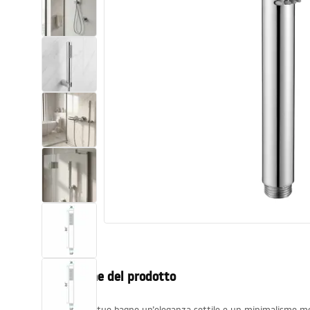
Set di vaso WC e bidet
Lavabi
Vasche da bagno e schermi vasca
Rubinetti da bagno
Set doccia
Cucina
Accessori e mobili da bagno
Descrizione del prodotto