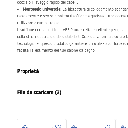
doccia o il lavaggio rapido dei capelli.
Montaggio universale:
La filettatura di collegamento standar
rapidamente e senza problemi il soffione a qualsiasi tubo doccia t
utilizzare alcun attrezzo.
Il soffione doccia sottile in
ABS
è una scelta eccellente per gli a
dello stile industriale e dello stile loft. Grazie alla forma sicura e 
tecnologiche, questo prodotto garantisce un utilizzo confortevo
facilità l’allestimento del tuo salone da bagno.
Proprietà
Colore
Cromo
File da scaricare (2)
Materiale
Ottone
Metodo di installazione
A vite
Condi
Larghezza
23
mm
Pielęgnacja
Warra
Pielęgnacja.pdf
Altezza
212
mm
Access