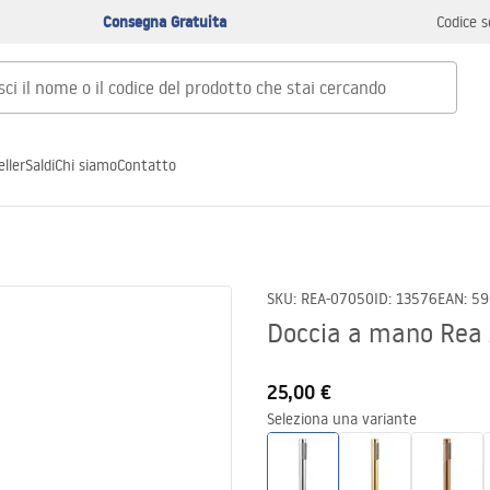
Consegna Gratuita
Codice s
ller
Saldi
Chi siamo
Contatto
SKU
:
REA-07050
ID
:
13576
EAN
:
59
Doccia a mano Rea
25,00 €
Seleziona una variante