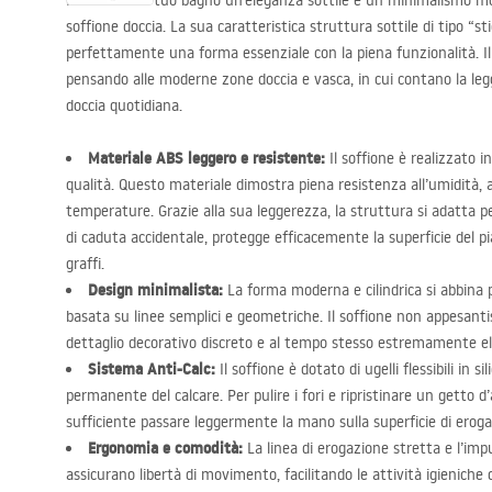
Introduci nel tuo bagno un’eleganza sottile e un minimalismo m
soffione doccia. La sua caratteristica struttura sottile di tipo “
perfettamente una forma essenziale con la piena funzionalità. Il
pensando alle moderne zone doccia e vasca, in cui contano la legg
doccia quotidiana.
Materiale
ABS
leggero e resistente:
Il soffione è realizzato 
qualità. Questo materiale dimostra piena resistenza all’umidità, al
temperature. Grazie alla sua leggerezza, la struttura si adatta 
di caduta accidentale, protegge efficacemente la superficie del pi
graffi.
Design minimalista:
La forma moderna e cilindrica si abbina 
basata su linee semplici e geometriche. Il soffione non appesant
dettaglio decorativo discreto e al tempo stesso estremamente e
Sistema Anti-Calc:
Il soffione è dotato di ugelli flessibili in 
permanente del calcare. Per pulire i fori e ripristinare un getto d
sufficiente passare leggermente la mano sulla superficie di eroga
Ergonomia e comodità:
La linea di erogazione stretta e l’im
assicurano libertà di movimento, facilitando le attività igieniche q