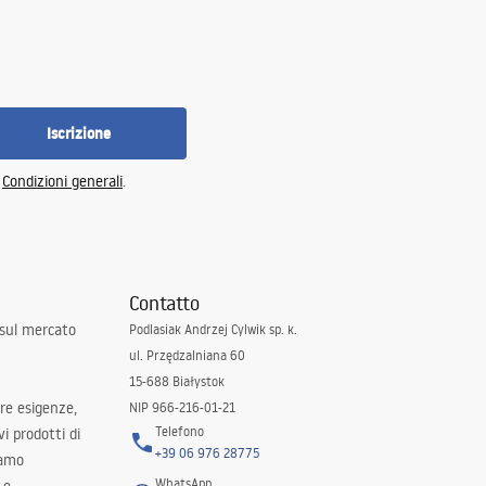
Iscrizione
e
Condizioni generali
.
Contatto
 sul mercato
Podlasiak Andrzej Cylwik sp. k.
ul. Przędzalniana 60
15-688 Białystok
tre esigenze,
NIP 966-216-01-21
Telefono
i prodotti di
+39 06 976 28775
iamo
WhatsApp