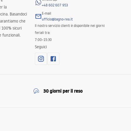
 e
+48 602 607 953
er la
E-mail
ucina. Basandoci
ufficio@bagno-rea.it
 garantiamo che
Il nostro servizio clienti è disponibile nei giorni
al 100% sicuri
feriali tra:
 funzionali.
7:00–15:30
Seguici
30 giorni per il reso