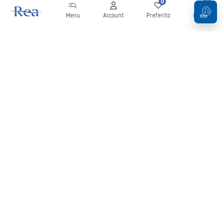
0
0
Menu
Account
Preferito
Carrello
Newsletter
Rimani aggiornato su novità e promozioni!
Iscrizione
Inserendo e confermando i tuoi dati, acconsenti a ricevere la
newsletter secondo i termini stabiliti nelle
Condizioni generali
.