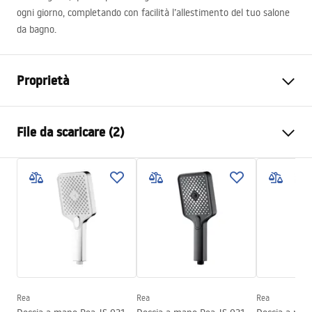
ogni giorno, completando con facilità l’allestimento del tuo salone
da bagno.
Proprietà
Colore
Nero
File da scaricare (2)
Materiale
Ottone
Metodo di installazione
A vite
Pielęgnacja
Larghezza
23
mm
Pielęgnacja.pdf
Altezza
212
mm
Profondità
23
mm
Condizioni di garanzia
Garanzia
24 mesi
Warranty_Terms_and_Conditions_Accessories_-_24.pdf
Rea
Rea
Rea