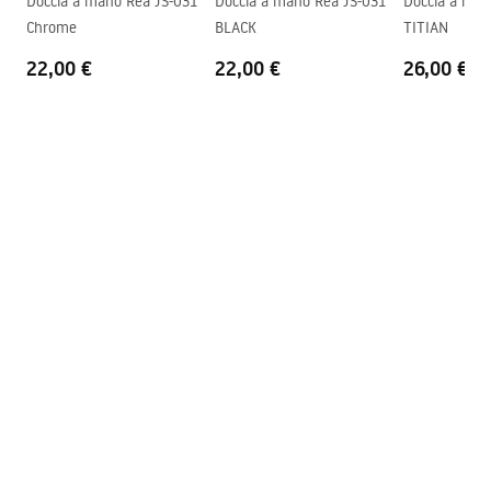
Doccia a mano Rea JS-031
Doccia a mano Rea JS-031
Doccia a man
Chrome
BLACK
TITIAN
22,00 €
22,00 €
26,00 €