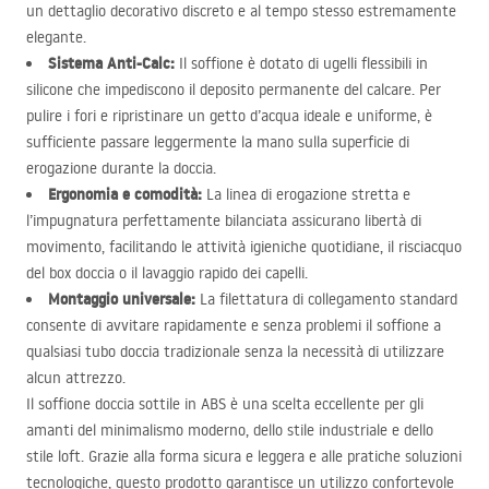
un dettaglio decorativo discreto e al tempo stesso estremamente
elegante.
Sistema Anti-Calc:
Il soffione è dotato di ugelli flessibili in
silicone che impediscono il deposito permanente del calcare. Per
pulire i fori e ripristinare un getto d’acqua ideale e uniforme, è
sufficiente passare leggermente la mano sulla superficie di
erogazione durante la doccia.
Ergonomia e comodità:
La linea di erogazione stretta e
l’impugnatura perfettamente bilanciata assicurano libertà di
movimento, facilitando le attività igieniche quotidiane, il risciacquo
del box doccia o il lavaggio rapido dei capelli.
Montaggio universale:
La filettatura di collegamento standard
consente di avvitare rapidamente e senza problemi il soffione a
qualsiasi tubo doccia tradizionale senza la necessità di utilizzare
alcun attrezzo.
Il soffione doccia sottile in
ABS
è una scelta eccellente per gli
amanti del minimalismo moderno, dello stile industriale e dello
stile loft. Grazie alla forma sicura e leggera e alle pratiche soluzioni
tecnologiche, questo prodotto garantisce un utilizzo confortevole