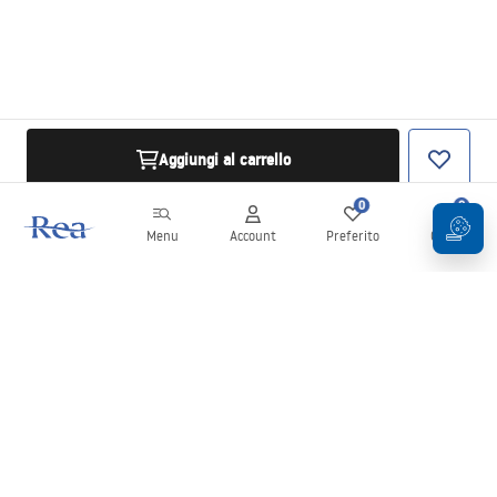
Aggiungi al carrello
0
0
Menu
Account
Preferito
Carrello
Newsletter
Rimani aggiornato su novità e promozioni!