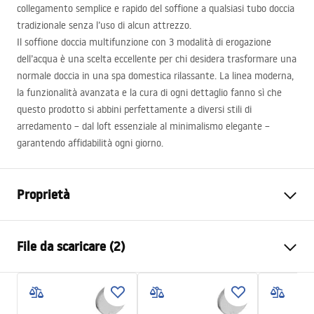
collegamento semplice e rapido del soffione a qualsiasi tubo doccia
tradizionale senza l’uso di alcun attrezzo.
Il soffione doccia multifunzione con 3 modalità di erogazione
dell’acqua è una scelta eccellente per chi desidera trasformare una
normale doccia in una spa domestica rilassante. La linea moderna,
la funzionalità avanzata e la cura di ogni dettaglio fanno sì che
questo prodotto si abbini perfettamente a diversi stili di
arredamento – dal loft essenziale al minimalismo elegante –
garantendo affidabilità ogni giorno.
Proprietà
Colore
Titanio
File da scaricare (2)
Materiale
Plastica, ABS
Metodo di installazione
A vite
Pielęgnacja
Larghezza
110
mm
Pielęgnacja.pdf