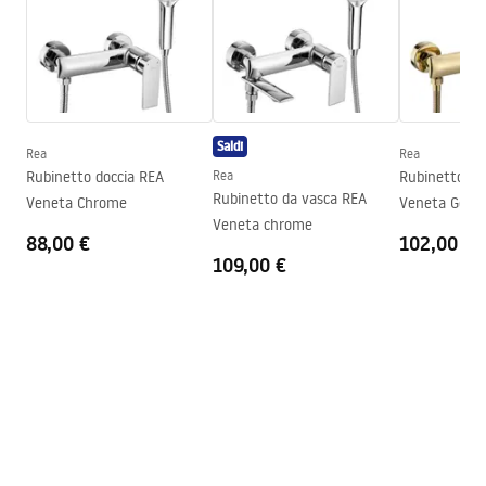
Altezza
245
mm
Garanzia
24 mesi
Condizioni di garanzia
Warranty_Terms_and_Conditions_Accessories_-_24.pdf
Saldi
Rea
Rea
Rubinetto doccia REA
Rea
Rubinetto do
Rubinetto da vasca REA
Veneta Chrome
Veneta Gold
Veneta chrome
88,00 €
102,00 €
109,00 €