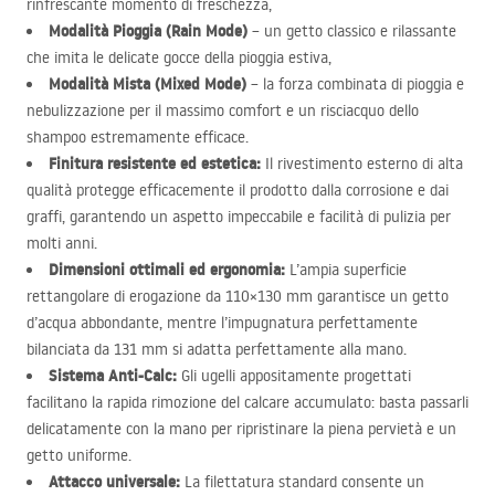
rinfrescante momento di freschezza,
Modalità Pioggia (Rain Mode)
– un getto classico e rilassante
che imita le delicate gocce della pioggia estiva,
Modalità Mista (Mixed Mode)
– la forza combinata di pioggia e
nebulizzazione per il massimo comfort e un risciacquo dello
shampoo estremamente efficace.
Finitura resistente ed estetica:
Il rivestimento esterno di alta
qualità protegge efficacemente il prodotto dalla corrosione e dai
graffi, garantendo un aspetto impeccabile e facilità di pulizia per
molti anni.
Dimensioni ottimali ed ergonomia:
L’ampia superficie
rettangolare di erogazione da 110×130 mm garantisce un getto
d’acqua abbondante, mentre l’impugnatura perfettamente
bilanciata da 131 mm si adatta perfettamente alla mano.
Sistema Anti-Calc:
Gli ugelli appositamente progettati
facilitano la rapida rimozione del calcare accumulato: basta passarli
delicatamente con la mano per ripristinare la piena pervietà e un
getto uniforme.
Attacco universale:
La filettatura standard consente un