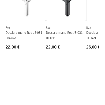
Garanzia
24 mesi
Condizioni di garanzia
Warranty_Terms_and_Conditions_Accessories_-_24.pdf
Rea
Rea
Rea
Doccia a mano Rea JS-031
Doccia a mano Rea JS-031
Doccia a man
Chrome
BLACK
TITIAN
22,00 €
22,00 €
26,00 €