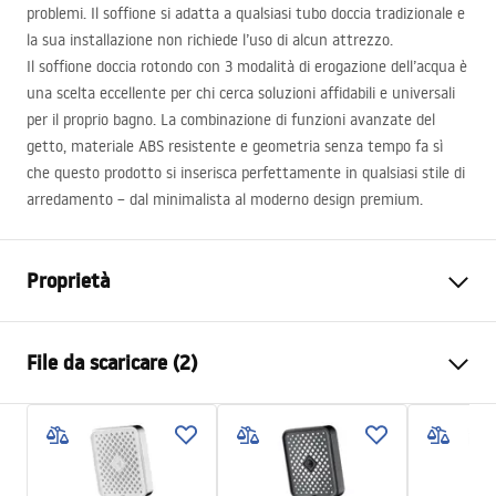
problemi. Il soffione si adatta a qualsiasi tubo doccia tradizionale e
la sua installazione non richiede l’uso di alcun attrezzo.
Il soffione doccia rotondo con 3 modalità di erogazione dell’acqua è
una scelta eccellente per chi cerca soluzioni affidabili e universali
per il proprio bagno. La combinazione di funzioni avanzate del
getto, materiale
ABS
resistente e geometria senza tempo fa sì
che questo prodotto si inserisca perfettamente in qualsiasi stile di
arredamento – dal minimalista al moderno design premium.
Proprietà
Colore
Acciaio spazzolato
File da scaricare (2)
Materiale
Plastica, ABS
Metodo di installazione
A vite
Pielęgnacja
Larghezza
110
mm
Pielęgnacja.pdf
Altezza
235
mm