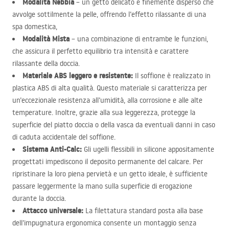
Modalità Nebbia
– un getto delicato e finemente disperso che
avvolge sottilmente la pelle, offrendo l’effetto rilassante di una
spa domestica,
Modalità Mista
– una combinazione di entrambe le funzioni,
che assicura il perfetto equilibrio tra intensità e carattere
rilassante della doccia.
Materiale
ABS
leggero e resistente:
Il soffione è realizzato in
plastica
ABS
di alta qualità. Questo materiale si caratterizza per
un’eccezionale resistenza all’umidità, alla corrosione e alle alte
temperature. Inoltre, grazie alla sua leggerezza, protegge la
superficie del piatto doccia o della vasca da eventuali danni in caso
di caduta accidentale del soffione.
Sistema Anti-Calc:
Gli ugelli flessibili in silicone appositamente
progettati impediscono il deposito permanente del calcare. Per
ripristinare la loro piena pervietà e un getto ideale, è sufficiente
passare leggermente la mano sulla superficie di erogazione
durante la doccia.
Attacco universale:
La filettatura standard posta alla base
dell’impugnatura ergonomica consente un montaggio senza