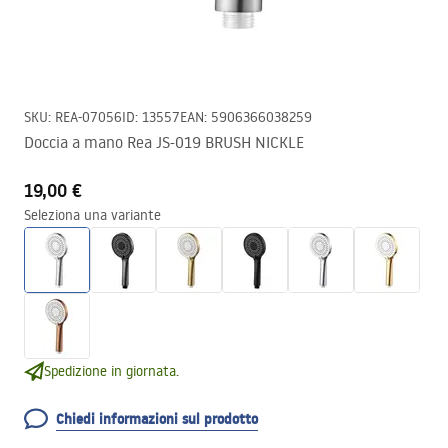
SKU
:
REA-07056
ID
:
13557
EAN
:
5906366038259
Doccia a mano Rea JS-019 BRUSH NICKLE
19,00 €
Seleziona una variante
Spedizione in giornata.
Chiedi informazioni sul prodotto