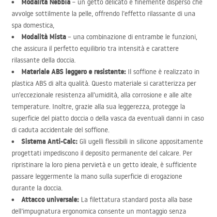
Modalità Nebbia
– un getto delicato e finemente disperso che
avvolge sottilmente la pelle, offrendo l’effetto rilassante di una
spa domestica,
Modalità Mista
– una combinazione di entrambe le funzioni,
che assicura il perfetto equilibrio tra intensità e carattere
rilassante della doccia.
Materiale
ABS
leggero e resistente:
Il soffione è realizzato in
plastica
ABS
di alta qualità. Questo materiale si caratterizza per
un’eccezionale resistenza all’umidità, alla corrosione e alle alte
temperature. Inoltre, grazie alla sua leggerezza, protegge la
superficie del piatto doccia o della vasca da eventuali danni in caso
di caduta accidentale del soffione.
Sistema Anti-Calc:
Gli ugelli flessibili in silicone appositamente
progettati impediscono il deposito permanente del calcare. Per
ripristinare la loro piena pervietà e un getto ideale, è sufficiente
passare leggermente la mano sulla superficie di erogazione
durante la doccia.
Attacco universale:
La filettatura standard posta alla base
dell’impugnatura ergonomica consente un montaggio senza