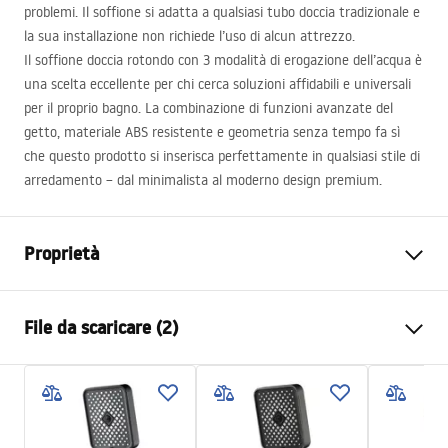
problemi. Il soffione si adatta a qualsiasi tubo doccia tradizionale e
la sua installazione non richiede l’uso di alcun attrezzo.
Il soffione doccia rotondo con 3 modalità di erogazione dell’acqua è
una scelta eccellente per chi cerca soluzioni affidabili e universali
per il proprio bagno. La combinazione di funzioni avanzate del
getto, materiale
ABS
resistente e geometria senza tempo fa sì
che questo prodotto si inserisca perfettamente in qualsiasi stile di
arredamento – dal minimalista al moderno design premium.
Proprietà
Colore
Nero
File da scaricare (2)
Materiale
Plastica, ABS
Metodo di installazione
A vite
Pielęgnacja
Larghezza
110
mm
Pielęgnacja.pdf
Altezza
235
mm