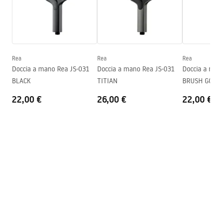
Garanzia
24 mesi
Condizioni di garanzia
Warranty_Terms_and_Conditions_Accessories_-_24.pdf
Rea
Rea
Rea
Doccia a mano Rea JS-031
Doccia a mano Rea JS-031
Doccia a man
BLACK
TITIAN
BRUSH GOLD
22,00 €
26,00 €
22,00 €