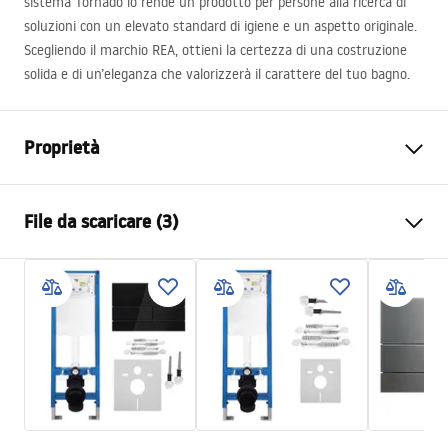
sistema Tornado lo rende un prodotto per persone alla ricerca di
soluzioni con un elevato standard di igiene e un aspetto originale.
Scegliendo il marchio
REA
, ottieni la certezza di una costruzione
solida e di un’eleganza che valorizzerà il carattere del tuo bagno.
Proprietà
Metodo di installazione
Spospeso
File da scaricare (3)
Sistema di scarico
Rimless Tornado
Colore
Ecru
Atest
Finitura
Opaco
ATEST-higieniczny.pdf
Materiale
Ceramica sanitaria
Lunghezza
485
mm
Installation instructions
Larghezza
360
mm
instrukcja-montażu-misy-wc-video.mp4
Altezza
330
mm