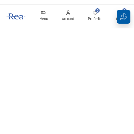
0
0
Menu
Account
Preferito
Carrello
Newsletter
Rimani aggiornato su novità e promozioni!
Iscrizione
Inserendo e confermando i tuoi dati, acconsenti a ricevere la
newsletter secondo i termini stabiliti nelle
Condizioni generali
.