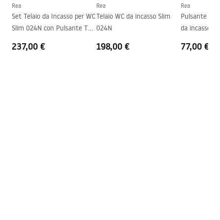
Distanza tra i bulloni di
180
mm
Rea
Rea
Rea
Istruzioni di montaggio
montaggio
Set Telaio da Incasso per WC
Telaio WC da incasso Slim
Pulsante per
WC.pdf
Slim 024N con Pulsante T
024N
da incasso W
Sedile incluso
Sì, dello stesso colore del vaso
Black Glass
Slim024N Rea
237,00 €
198,00 €
77,00 €