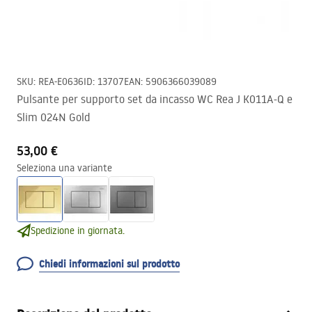
SKU
:
REA-E0636
ID
:
13707
EAN
:
5906366039089
Pulsante per supporto set da incasso WC Rea J K011A-Q e
Slim 024N Gold
53,00 €
Seleziona una variante
Spedizione in giornata.
Chiedi informazioni sul prodotto