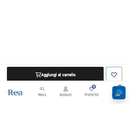
Aggiungi al carrello
0
0
Menu
Account
Preferito
Carrello
Newsletter
Rimani aggiornato su novità e promozioni!