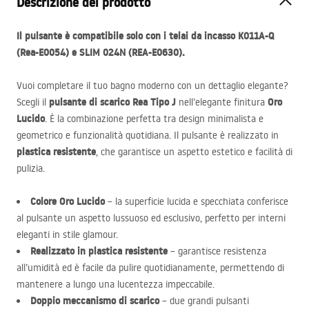
Descrizione del prodotto
Il pulsante è compatibile solo con i telai da incasso K011A-Q
(Rea-E0054) e
SLIM
024N (
REA
-E0630).
Vuoi completare il tuo bagno moderno con un dettaglio elegante?
pulsante di scarico Rea Tipo J
Oro
Scegli il
nell’elegante finitura
Lucido
. È la combinazione perfetta tra design minimalista e
geometrico e funzionalità quotidiana. Il pulsante è realizzato in
plastica resistente
, che garantisce un aspetto estetico e facilità di
pulizia.
Colore Oro Lucido
– la superficie lucida e specchiata conferisce
al pulsante un aspetto lussuoso ed esclusivo, perfetto per interni
eleganti in stile glamour.
Realizzato in plastica resistente
– garantisce resistenza
all’umidità ed è facile da pulire quotidianamente, permettendo di
mantenere a lungo una lucentezza impeccabile.
Doppio meccanismo di scarico
– due grandi pulsanti