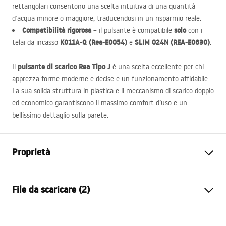
rettangolari consentono una scelta intuitiva di una quantità
d’acqua minore o maggiore, traducendosi in un risparmio reale.
Compatibilità rigorosa
solo
– il pulsante è compatibile
con i
K011A-Q (Rea-E0054)
SLIM
024N (
REA
-E0630)
telai da incasso
e
.
pulsante di scarico Rea Tipo J
Il
è una scelta eccellente per chi
apprezza forme moderne e decise e un funzionamento affidabile.
La sua solida struttura in plastica e il meccanismo di scarico doppio
ed economico garantiscono il massimo comfort d’uso e un
bellissimo dettaglio sulla parete.
Proprietà
Colore
Oro
File da scaricare (2)
Materiale
Plastica
Altezza
165
mm
Manuale di installazione