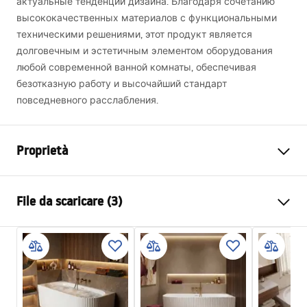
актуальные тенденции дизайна. Благодаря сочетанию
высококачественных материалов с функциональными
техническими решениями, этот продукт является
долговечным и эстетичным элементом оборудования
любой современной ванной комнаты, обеспечивая
безотказную работу и высочайший стандарт
повседневного расслабления.
Proprietà
Tipo di vasca bagno
d'angolo
File da scaricare (3)
Colore
Bianco
Materiale
Acrilico
Informazioni sulla sicurezza
Lunghezza
1495
mm
WARUNKI_BEZPIECZENSTWA_WANNY.pdf
Larghezza
750
mm
Altezza
560
mm