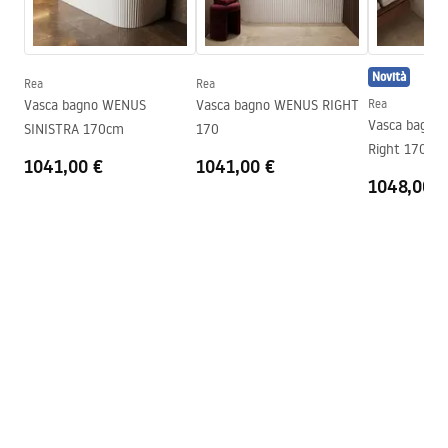
Condizioni di garanzia
Lato di installazione
Destra
Warranty_Terms_and_Conditions_Bathtubs.pdf
Piletta e sifone inclusi
SÌ
Novità
Garanzia
24 mesi
Rea
Rea
Istruzioni di montaggio
Vasca bagno WENUS
Vasca bagno WENUS RIGHT
Rea
Orion_160_170.pdf
Vasca bagno 
SINISTRA 170cm
170
Right 170cm
1041,00 €
1041,00 €
1048,00 €