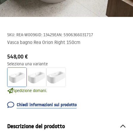
SKU
:
REA-W0096
ID
:
13429
EAN
:
5906366031717
Vasca bagno Rea Orion Right 150cm
548,00 €
Seleziona una variante
Spedizione domani.
Chiedi informazioni sul prodotto
Descrizione del prodotto