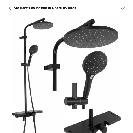
Set Doccia da incasso REA SANTOS Black