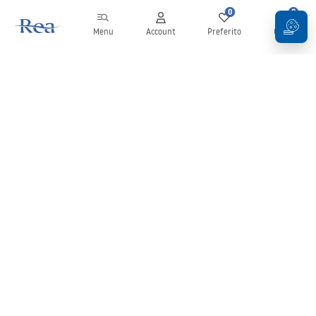
0
0
Menu
Account
Preferito
Carrello
Newsletter
Rimani aggiornato su novità e promozioni!
Iscrizione
Inserendo e confermando i tuoi dati, acconsenti a ricevere la
newsletter secondo i termini stabiliti nelle
Condizioni generali
.