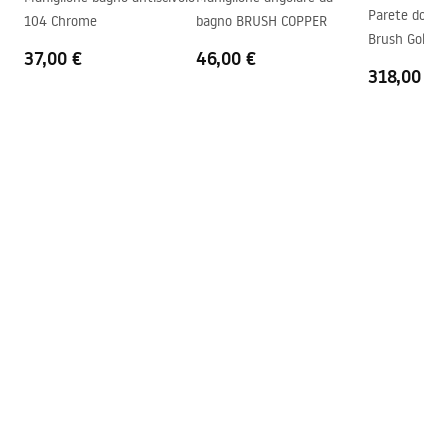
Istruzioni di montaggio
Parete docci
104 Chrome
bagno BRUSH COPPER
Sistema Anti-Calc
SÌ
shower_set.pdf
Brush Gold 9
Tecnologia del rivestimento
Electroplating
37,00 €
46,00 €
318,00 €
Distanza dei collegamenti
150
mm
Garanzia
24 mesi