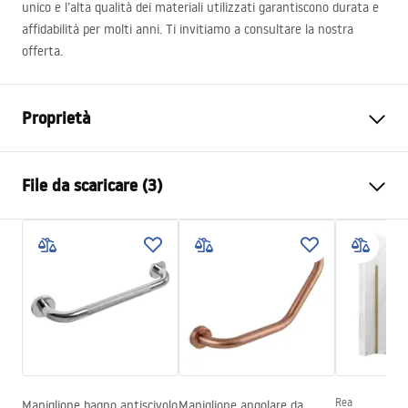
unico e l’alta qualità dei materiali utilizzati garantiscono durata e
affidabilità per molti anni. Ti invitiamo a consultare la nostra
offerta.
Proprietà
Colore
Nero
File da scaricare (3)
Materiale
Ottone, ABS
Tipo di rubinetto
Monocomando
Informazioni sulla sicurezza
Metodo di installazione
Da superficie
Safety_Information_Shower_set.pdf
Regolazione dell’altezza
SÌ
Altezza min.
770
mm
Condizioni di garanzia
Altezza max.
1170
mm
Warranty_Terms_and_Conditions_Faucets_-_5.pdf
Bocca vasca
Sì, orientabile
Regolazione della pressione
SÌ
Rea
Maniglione bagno antiscivolo
Maniglione angolare da