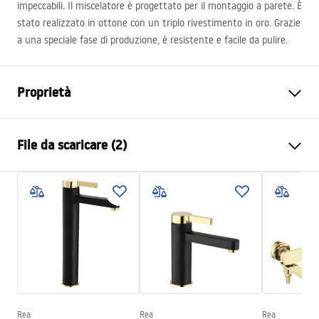
impeccabili. Il miscelatore è progettato per il montaggio a parete. È
stato realizzato in ottone con un triplo rivestimento in oro. Grazie
a una speciale fase di produzione, è resistente e facile da pulire.
Proprietà
Tipo di rubinetto
Da vasca bagno
File da scaricare (2)
Metodo di installazione
Da parete
Colore
Oro
Istruzioni di montaggio
Tipo di bocca
Girevole
Faucet.pdf
Materiale
Ottone, ABS
Gamma beccuccio
145
mm
Condizioni di garanzia
Altezza
120
mm
Warranty_Terms_and_Conditions_Faucets_-_5.pdf
Tecnologia del rivestimento
PVD
Diametro di connessione
1/2 pollici
Rea
Rea
Rea