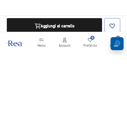
Aggiungi al carrello
0
0
Menu
Account
Preferito
Carrello
Newsletter
Rimani aggiornato su novità e promozioni!
Iscrizione