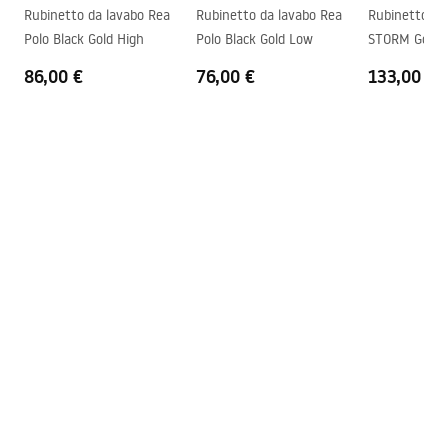
Rubinetto da lavabo Rea
Rubinetto da lavabo Rea
Rubinetto da
Distanza dei collegamenti
150
mm
Polo Black Gold High
Polo Black Gold Low
STORM Gold
Garanzia
5 anni
86,00 €
76,00 €
133,00 €