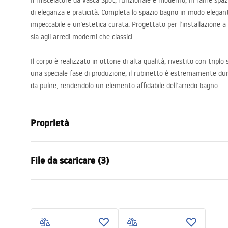
Il miscelatore da vasca Spot, funzionale e moderno, in rame spa
di eleganza e praticità. Completa lo spazio bagno in modo eleg
impeccabile e un’estetica curata. Progettato per l’installazione 
sia agli arredi moderni che classici.
Il corpo è realizzato in ottone di alta qualità, rivestito con tripl
una speciale fase di produzione, il rubinetto è estremamente durev
da pulire, rendendolo un elemento affidabile dell’arredo bagno.
Proprietà
Tipo di rubinetto
Da vasca b
File da scaricare (3)
Metodo di installazione
Da parete
Colore
Oro spazzol
Warun
Tipo di bocca
Fissa
Istruzioni di montaggio
WARUN
Faucet.pdf
Materiale
Ottone, ABS
BATERI