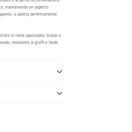
zzolato è la perfetta combinazione
ante, mantenendo un aspetto
a parete, si adatta perfettamente
o strato in rame spazzolato. Grazie a
ole, resistente ai graffi e facile
agno
ato
ki bezpieczeństwa
KI BEZPIECZENSTWA
E.pdf