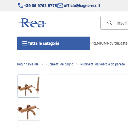
+39 06 9762 8775
ufficio@bagno-rea.it
PREMIUM
Novità
Bestse
Tutte le categorie
Pagina iniziale
Rubinetti da bagno
Rubinetti da vasca e da parete
Cabine doccia
Porte doccia
Piatti doccia da bagno
Canaline di scarico