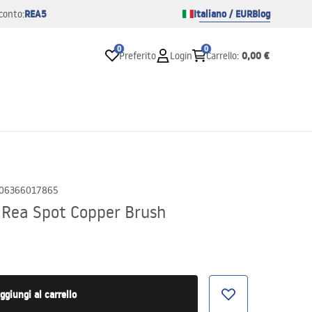
REA5
Italiano / EUR
Blog
conto:
0
0
0,00 €
Preferito
Login
Carrello
:
06366017865
 Rea Spot Copper Brush
ggiungi al carrello