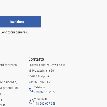
Iscrizione
e
Condizioni generali
.
Contatto
 sul mercato
Podlasiak Andrzej Cylwik sp. k.
ul. Przędzalniana 60
15-688 Białystok
tre esigenze,
NIP 966-216-01-21
Telefono
i prodotti di
+39 06 976 28775
iamo
WhatsApp
 e
+48 602 607 953
er la