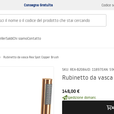
Consegna Gratuita
Codice s
ller
Saldi
Chi siamo
Contatto
Rubinetto da vasca Rea Spot Copper Brush
SKU
:
REA-B2084
ID
:
11897
EAN
:
59
Rubinetto da vasca
148,00 €
Spedizione domani.
A