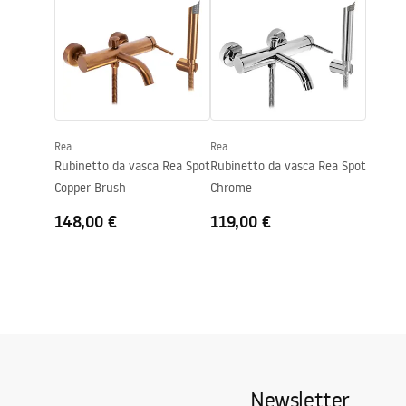
Tecnologia del rivestimento
PVD
Diametro di connessione
1/2 pollici
Condizioni di garanzia
Distanza dei collegamenti
150
mm
Warranty_Terms_and_Conditions_
Faucets_-_5.pdf
Modello
JS-B80103
Garanzia
5 anni
Rea
Rea
Rubinetto da vasca Rea Spot
Rubinetto da vasca Rea Spot
Copper Brush
Chrome
148,00 €
119,00 €
Newsletter