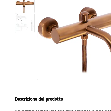
Set di vaso WC e bidet
Lavabi
Vasche da bagno e schermi vasca
Rubinetti da bagno
Set doccia
Cucina
Accessori e mobili da bagno
Descrizione del prodotto