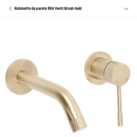
Rubinetto da parete REA Venti Brush Gold