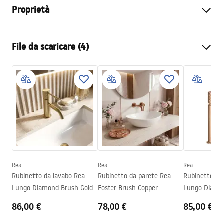
Proprietà
Tipo di rubinetto
Da lavabo
File da scaricare (4)
Metodo di installazione
Da parete, Da incasso
Colore
Oro spazzolato
Istruzioni di montaggio
Tipo di bocca
Fissa
Faucet.pdf
Materiale
Ottone
Gamma beccuccio
175
mm
manual
Altezza
125
mm
manual podt.pdf
Tecnologia del rivestimento
PVD
Diametro di connessione
1/2 pollici
Rea
Rea
Rea
Pielęgnacja
Rubinetto da lavabo Rea
Rubinetto da parete Rea
Rubinetto da
Garanzia
5 anni
Pielęgnacja.pdf
Lungo Diamond Brush Gold
Foster Brush Copper
Lungo Diamo
Copper
86,00 €
78,00 €
85,00 €
Condizioni di garanzia