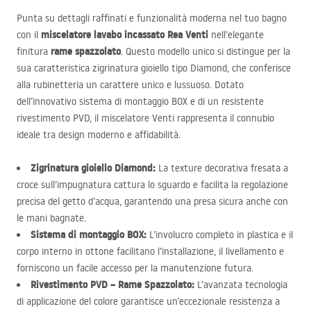
Punta su dettagli raffinati e funzionalità moderna nel tuo bagno
miscelatore lavabo incassato Rea Venti
con il
nell’elegante
rame spazzolato
finitura
. Questo modello unico si distingue per la
sua caratteristica zigrinatura gioiello tipo Diamond, che conferisce
alla rubinetteria un carattere unico e lussuoso. Dotato
dell’innovativo sistema di montaggio
BOX
e di un resistente
rivestimento
PVD
, il miscelatore Venti rappresenta il connubio
ideale tra design moderno e affidabilità.
Zigrinatura gioiello Diamond:
La texture decorativa fresata a
croce sull’impugnatura cattura lo sguardo e facilita la regolazione
precisa del getto d’acqua, garantendo una presa sicura anche con
le mani bagnate.
Sistema di montaggio
BOX
:
L’involucro completo in plastica e il
corpo interno in ottone facilitano l’installazione, il livellamento e
forniscono un facile accesso per la manutenzione futura.
Rivestimento
PVD
– Rame Spazzolato:
L’avanzata tecnologia
di applicazione del colore garantisce un’eccezionale resistenza a