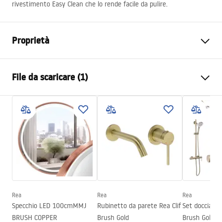
rivestimento Easy Clean che lo rende facile da pulire.
Proprietà
Modo di apertura della porta
Scorrevole
File da scaricare (1)
Dimensioni porta
130
La direzione della porta
Universale
Manual
Spessore del vetro
6 mm
Instrukcja Drzwi Montana.pdf
Altezza della porta doccia
200
cm
Larghezza ingresso
50 cm
Materiale dei profili
Alluminio
Materiale manico
Alluminio
Direzione di apertura
-
Rea
Rea
Rea
Specchio LED 100cmMMJ
Rubinetto da parete Rea Clif
Set doccia Re
Rivestimento Easy Clean
Sì, su un lato del vetro
BRUSH COPPER
Brush Gold
Brush Gold