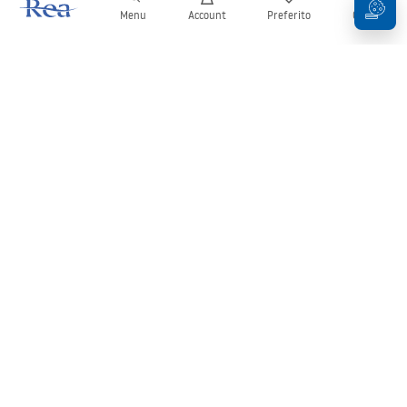
Menu
Account
Preferito
Carrello
Newsletter
Rimani aggiornato su novità e promozioni!
Iscrizione
Inserendo e confermando i tuoi dati, acconsenti a ricevere la
newsletter secondo i termini stabiliti nelle
Condizioni generali
.