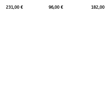
Finitura dei profili
Brush Gold
231,00 €
96,00 €
182,00 €
Regolazione sui profili
2 cm
Set di guarnizioni incluso
SÌ
Può essere installato senza un
SÌ
piatto doccia
Garanzia
24 mesi