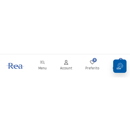
allestimenti glamour, art déco e retrò. I modelli in finitura acciaio inossidabile
si adattano bene al classico, allo stile nordico e ai bagni di strutture
alberghiere.
I profili inclinati presenti in questa categoria del nostro shop non sono utili
solo dal punto di vista funzionale. Sono anche elementi esteticamente
appaganti della cabina doccia – indipendentemente dallo stile dell’ambiente.
Scegli i profili inclinati della nostra offerta per la tua cabina doccia e goditi da
oggi un bagno più bello!
0
0
Menu
Account
Preferito
Carrello
Newsletter
Rimani aggiornato su novità e promozioni!