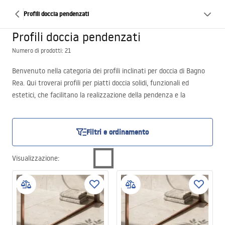
Profili doccia pendenzati
Profili doccia pendenzati
Numero di prodotti: 21
Benvenuto nella categoria dei profili inclinati per doccia di Bagno
Rea. Qui troverai profili per piatti doccia solidi, funzionali ed
estetici, che facilitano la realizzazione della pendenza e la
copertura dei bordi. In offerta sono disponibili modelli di diverse
lunghezze, colori e profili – adatti sia agli scarichi lineari sia alle
cabine doccia classiche. Scopri tutte le varianti e scegli il profilo che
Filtri e ordinamento
si adatta perfettamente al tuo bagno.
Visualizzazione
: