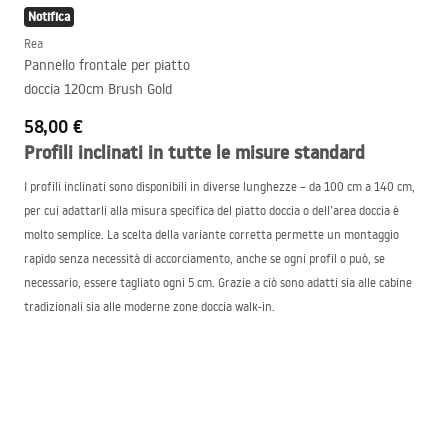
Notifica
Rea
Pannello frontale per piatto
doccia 120cm Brush Gold
58,00 €
Profili inclinati in tutte le misure standard
I profili inclinati sono disponibili in diverse lunghezze – da 100 cm a 140 cm,
per cui adattarli alla misura specifica del piatto doccia o dell’area doccia è
molto semplice. La scelta della variante corretta permette un montaggio
rapido senza necessità di accorciamento, anche se ogni profil o può, se
necessario, essere tagliato ogni 5 cm. Grazie a ciò sono adatti sia alle cabine
tradizionali sia alle moderne zone doccia walk-in.
Le diverse lunghezze influiscono anche sulla funzionalità e sull’utilizzo – il
profilo inclinato per piatto doccia da 100 cm è ideale per bagni compatti,
mentre il modello da 140 cm sarà adatto a spazi più ampi con scarico lineare.
Indipendentemente dalla misura, ogni profilo inclinato per doccia garantisce
un efficace deflusso dell’acqua e una precisa realizzazione della pendenza.