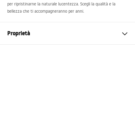
per ripristinarne la naturale lucentezza. Scegli la qualità e la
bellezza che ti accompagneranno per anni.
Proprietà
Tipo di prodotto
Listello di pendenza
Colore
Oro
Materiale
Acciaio inossidabile
Lunghezza
1000
mm
Altezza
27
mm
Larghezza
37
mm
Spessore acciaio
1
mm
Tagliabile
SÌ
Profilo
Destro, Sinistro