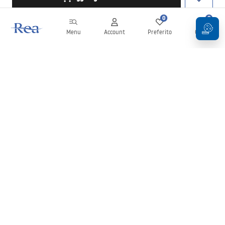
0
0
Menu
Account
Preferito
Carrello
Newsletter
Rimani aggiornato su novità e promozioni!
Iscrizione
Inserendo e confermando i tuoi dati, acconsenti a ricevere la
newsletter secondo i termini stabiliti nelle
Condizioni generali
.