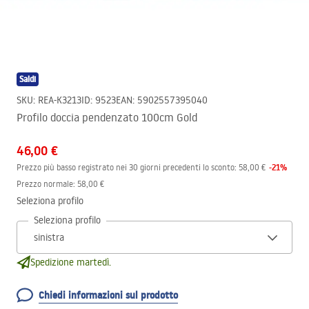
Saldi
SKU
:
REA-K3213
ID
:
9523
EAN
:
5902557395040
Profilo doccia pendenzato 100cm Gold
46,00 €
-
21
%
Prezzo più basso registrato nei 30 giorni precedenti lo sconto:
58,00 €
Prezzo normale
:
58,00 €
Seleziona profilo
Seleziona profilo
Spedizione martedì.
Chiedi informazioni sul prodotto