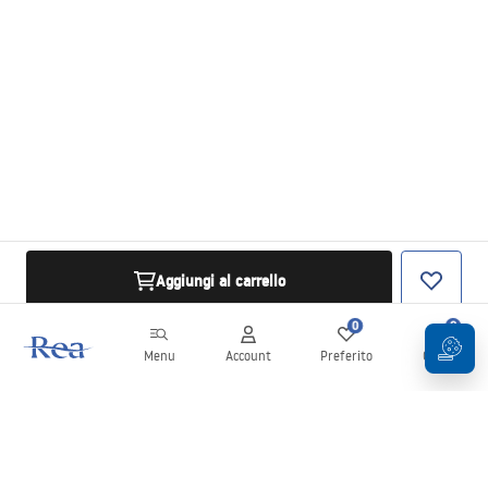
Aggiungi al carrello
0
0
Menu
Account
Preferito
Carrello
Newsletter
Rimani aggiornato su novità e promozioni!