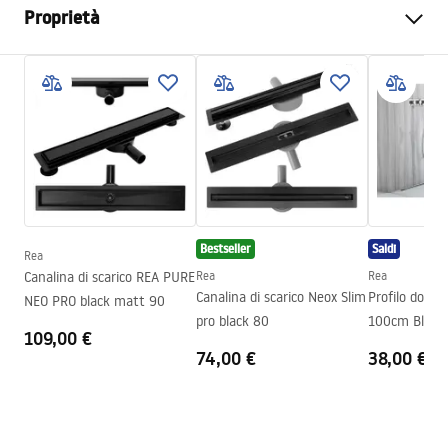
Proprietà
Tipo di prodotto
Listello frontale
Colore
Nero
Materiale
Acciaio inossidabile
Lunghezza
1200
mm
Altezza
52
mm
Larghezza
12
mm
Bestseller
Saldi
Rea
Spessore acciaio
1
mm
Canalina di scarico REA PURE
Rea
Rea
Tagliabile
SÌ
Canalina di scarico Neox Slim
Profilo docci
NEO PRO black matt 90
pro black 80
100cm Black
Garanzia
24 mesi
109,00 €
74,00 €
38,00 €