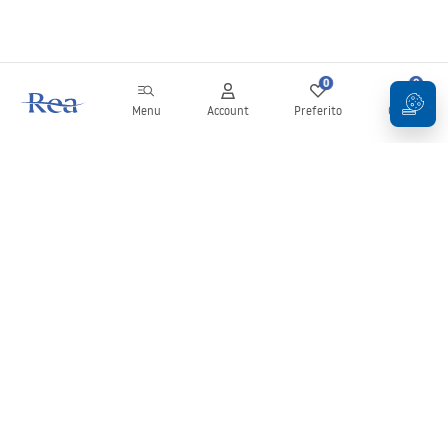
0
0
Menu
Account
Preferito
Carrello
Newsletter
Rimani aggiornato su novità e promozioni!
Iscrizione
Inserendo e confermando i tuoi dati, acconsenti a ricevere la
newsletter secondo i termini stabiliti nelle
Condizioni generali
.