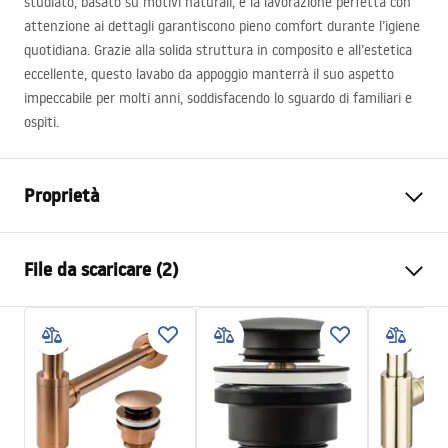
studiato, basato su motivi naturali, e la lavorazione perfetta con
attenzione ai dettagli garantiscono pieno comfort durante l’igiene
quotidiana. Grazie alla solida struttura in composito e all’estetica
eccellente, questo lavabo da appoggio manterrà il suo aspetto
impeccabile per molti anni, soddisfacendo lo sguardo di familiari e
ospiti.
Proprietà
Metodo di installazione
Da appoggio
File da scaricare (2)
Materiale
Artificial Stone (pietra
composita)
Istruzioni di montaggio
Colore
Beige, Effetto pietra
Basin.pdf
Finitura
Opaco
Lunghezza
475
mm
Condizioni di garanzia
Larghezza
400
mm