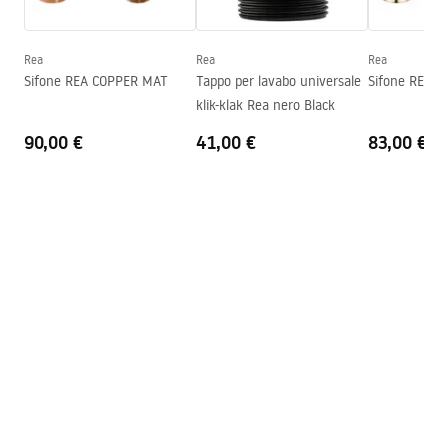
Warranty_Terms_and_Conditions_Basins_-_5.pdf
Altezza
170
mm
Forma
Asimmetrico
Rea
Rea
Rea
Foro rubinetto
NO
Sifone REA COPPER MAT
Tappo per lavabo universale
Sifone REA G
klik-klak Rea nero Black
Foro troppopieno
NO
90,00 €
41,00 €
83,00 €