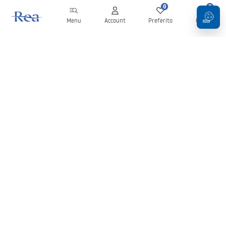
0
0
Menu
Account
Preferito
Carrello
Newsletter
Rimani aggiornato su novità e promozioni!
Iscrizione
Inserendo e confermando i tuoi dati, acconsenti a ricevere la
newsletter secondo i termini stabiliti nelle
Condizioni generali
.