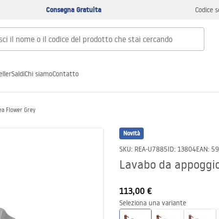
Consegna Gratuita
Codice s
ller
Saldi
Chi siamo
Contatto
ea Flower Grey
Novità
SKU
:
REA-U7885
ID
:
13804
EAN
:
59
Lavabo da appoggio
113,00 €
Seleziona una variante