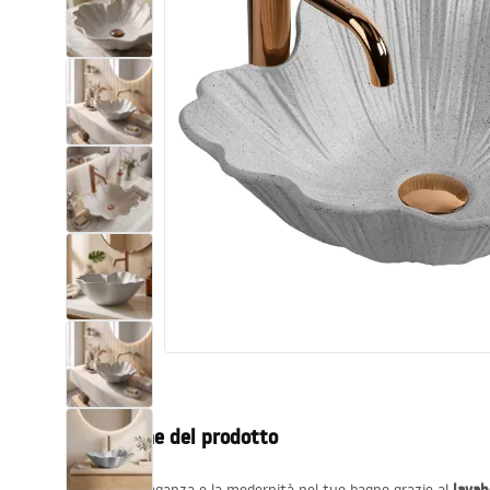
Set di vaso WC e bidet
Lavabi
Vasche da bagno e schermi vasca
Rubinetti da bagno
Set doccia
Cucina
Accessori e mobili da bagno
Descrizione del prodotto