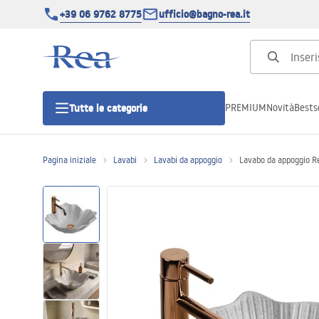
+39 06 9762 8775
ufficio@bagno-rea.it
PREMIUM
Novità
Bestse
Tutte le categorie
Pagina iniziale
Lavabi
Lavabi da appoggio
Lavabo da appoggio R
Cabine doccia
Porte doccia
Piatti doccia da bagno
Canaline di scarico