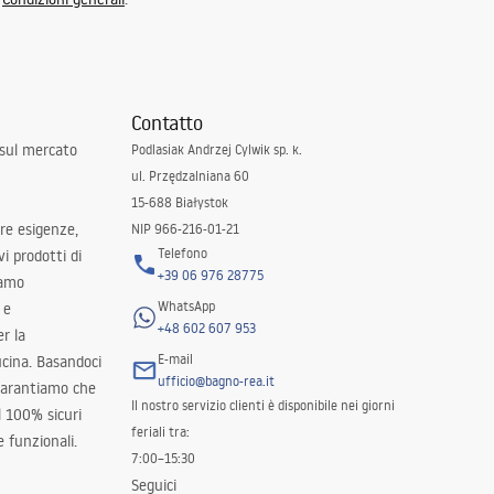
Contatto
 sul mercato
Podlasiak Andrzej Cylwik sp. k.
ul. Przędzalniana 60
15-688 Białystok
tre esigenze,
NIP 966-216-01-21
Telefono
i prodotti di
+39 06 976 28775
iamo
WhatsApp
 e
+48 602 607 953
er la
E-mail
ucina. Basandoci
ufficio@bagno-rea.it
 garantiamo che
Il nostro servizio clienti è disponibile nei giorni
al 100% sicuri
feriali tra:
 funzionali.
7:00–15:30
Seguici