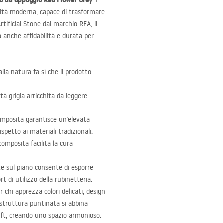
o da appoggio Rea Flower Grey
. È
alità moderna, capace di trasformare
Artificial Stone dal marchio
REA
, il
 anche affidabilità e durata per
lla natura fa sì che il prodotto
ità grigia arricchita da leggere
composita garantisce un’elevata
spetto ai materiali tradizionali.
composita facilita la cura
te sul piano consente di esporre
di utilizzo della rubinetteria.
 chi apprezza colori delicati, design
 struttura puntinata si abbina
ft, creando uno spazio armonioso.