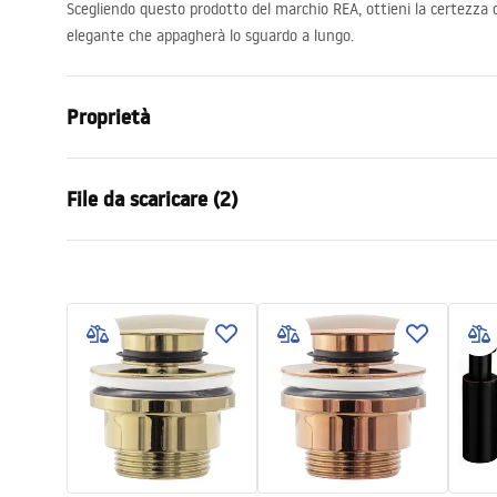
Scegliendo questo prodotto del marchio
REA
, ottieni la certezza 
elegante che appagherà lo sguardo a lungo.
Proprietà
Metodo di installazione
Da appoggio
File da scaricare (2)
Materiale
Artificial S
Colore
Effetto piet
Condi
Finitura
Opaco
Istruzioni di montaggio
Warra
Basin.pdf
Lunghezza
475
mm
Basins
Larghezza
400
mm
Altezza
170
mm
Profondità
145
mm
Forma
Non standa
Foro rubinetto
NO