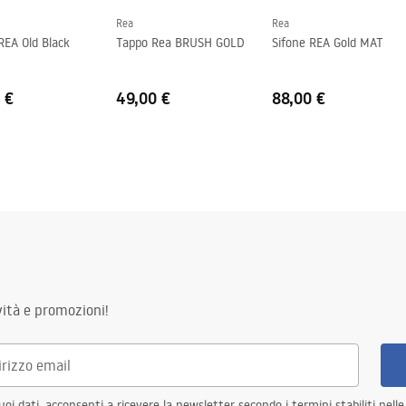
Rea
Rea
REA Old Black
Tappo Rea BRUSH GOLD
Sifone REA Gold MAT
 €
49,00 €
88,00 €
ità e promozioni!
i dati, acconsenti a ricevere la newsletter secondo i termini stabiliti nell