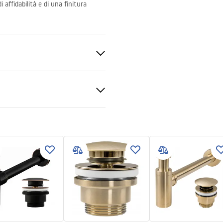
di affidabilità e di una finitura
tone (pietra composita)
ra, Grigio
zioni di garanzia
nty_Terms_and_Conditions_
_-_5.pdf
rd