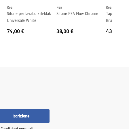
Rea
Rea
Rea
Sifone per lavabo klik-klak
Sifone REA Flow Chrome
Tappo klik-kl
Universale White
Brush
74,00 €
38,00 €
43,00 €
Iscrizione
e
Condizioni generali
.