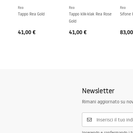
Rea
Rea
Rea
Foro troppopieno
NO
Tappo Rea Gold
Tappo klik-klak Rea Rose
Sifone 
Gold
41,00 €
41,00 €
83,00
Newsletter
Rimani aggiornato su nov
Inserendo e confermando i tuo