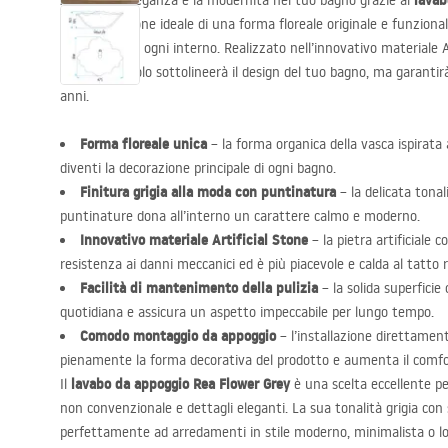
lavab
Apprezza l’eleganza e la modernità nel tuo bagno grazie al
la combinazione ideale di una forma floreale originale e funzion
il carattere di ogni interno. Realizzato nell’innovativo materiale 
lavabo non solo sottolineerà il design del tuo bagno, ma garantirà
anni.
Forma floreale unica
– la forma organica della vasca ispirata a
diventi la decorazione principale di ogni bagno.
Finitura grigia alla moda con puntinatura
– la delicata tonal
puntinature dona all’interno un carattere calmo e moderno.
Innovativo materiale Artificial Stone
– la pietra artificiale 
resistenza ai danni meccanici ed è più piacevole e calda al tatto ri
Facilità di mantenimento della pulizia
– la solida superficie 
quotidiana e assicura un aspetto impeccabile per lungo tempo.
Comodo montaggio da appoggio
– l’installazione direttamen
pienamente la forma decorativa del prodotto e aumenta il comfort 
lavabo da appoggio Rea Flower Grey
Il
è una scelta eccellente per
non convenzionale e dettagli eleganti. La sua tonalità grigia con
perfettamente ad arredamenti in stile moderno, minimalista o lo