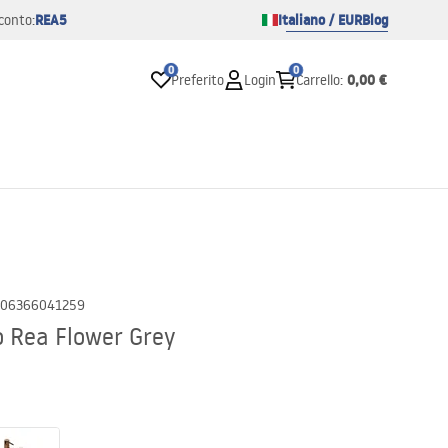
REA5
Italiano / EUR
Blog
conto:
0
0
0,00 €
Preferito
Login
Carrello
:
06366041259
 Rea Flower Grey