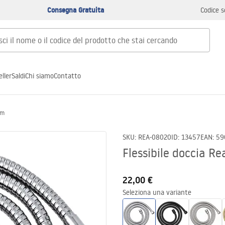
Consegna Gratuita
Codice s
ller
Saldi
Chi siamo
Contatto
cm
SKU
:
REA-08020
ID
:
13457
EAN
:
59
Flessibile doccia 
22,00 €
Seleziona una variante