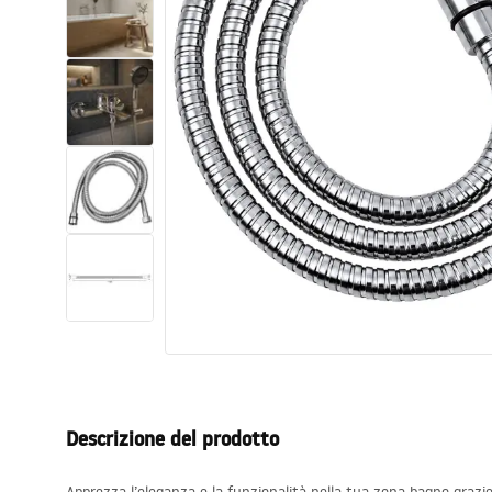
Set di vaso WC e bidet
Lavabi
Vasche da bagno e schermi vasca
Rubinetti da bagno
Set doccia
Cucina
Accessori e mobili da bagno
Descrizione del prodotto