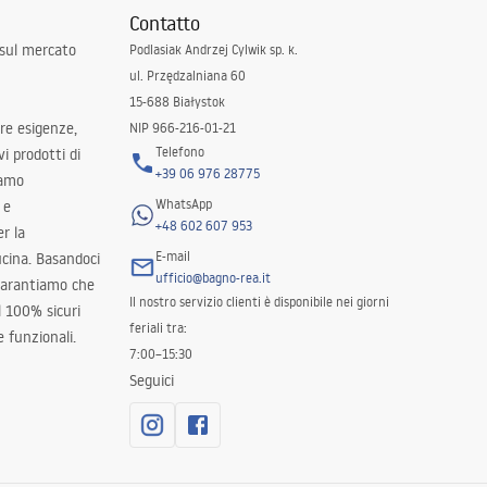
Contatto
 sul mercato
Podlasiak Andrzej Cylwik sp. k.
ul. Przędzalniana 60
15-688 Białystok
tre esigenze,
NIP 966-216-01-21
Telefono
i prodotti di
+39 06 976 28775
iamo
WhatsApp
 e
+48 602 607 953
er la
E-mail
ucina. Basandoci
ufficio@bagno-rea.it
 garantiamo che
Il nostro servizio clienti è disponibile nei giorni
al 100% sicuri
feriali tra:
 funzionali.
7:00–15:30
Seguici