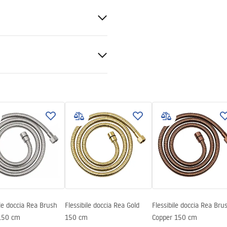
sidabile, ABS
mazioni sulla sicurezza
KI_BEZPIECZENSTWA_AKCE
_LAZIENKOWE.pdf
ile doccia Rea Brush
Flessibile doccia Rea Gold
Flessibile doccia Rea Bru
 150 cm
150 cm
Copper 150 cm