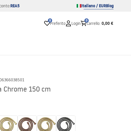
REA5
Italiano / EUR
Blog
conto:
0
0
0,00 €
Preferito
Login
Carrello
:
06366038501
Rea Chrome 150 cm