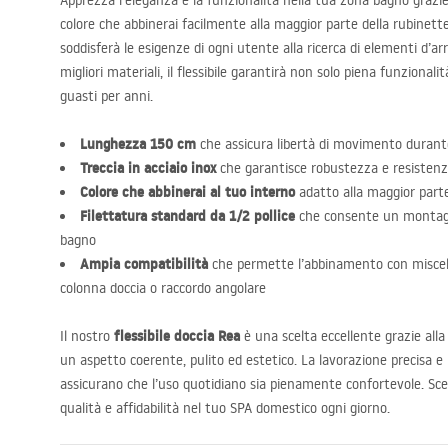
Apprezza l’eleganza e la funzionalità nella tua zona bagno grazi
colore che abbinerai facilmente alla maggior parte della rubinette
soddisferà le esigenze di ogni utente alla ricerca di elementi d’ar
migliori materiali, il flessibile garantirà non solo piena funziona
guasti per anni.
Lunghezza 150 cm
che assicura libertà di movimento durante
Treccia in acciaio inox
che garantisce robustezza e resistenza
Colore che abbinerai al tuo interno
adatto alla maggior parte
Filettatura standard da 1/2 pollice
che consente un montaggi
bagno
Ampia compatibilità
che permette l’abbinamento con miscela
colonna doccia o raccordo angolare
flessibile doccia Rea
Il nostro
è una scelta eccellente grazie alla
un aspetto coerente, pulito ed estetico. La lavorazione precisa e l
assicurano che l’uso quotidiano sia pienamente confortevole. Sce
qualità e affidabilità nel tuo
SPA
domestico ogni giorno.