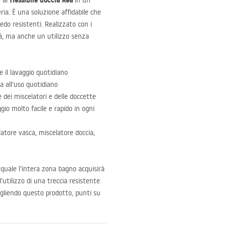
flessibile doccia Rea
e al
in un
ria. È una soluzione affidabile che
redo resistenti. Realizzato con i
lità, ma anche un utilizzo senza
 il lavaggio quotidiano
 all’uso quotidiano
 dei miscelatori e delle doccette
o molto facile e rapido in ogni
tore vasca, miscelatore doccia,
 quale l’intera zona bagno acquisirà
’utilizzo di una treccia resistente
gliendo questo prodotto, punti su