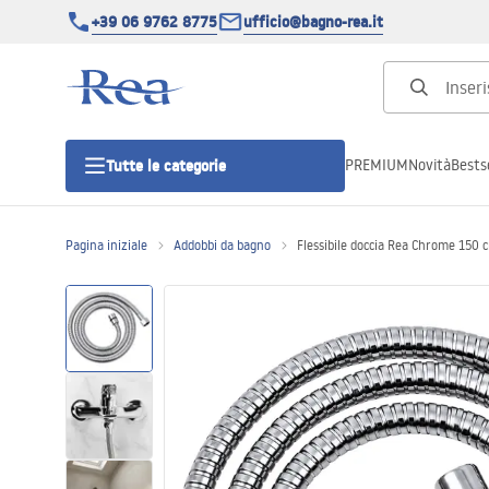
+39 06 9762 8775
ufficio@bagno-rea.it
PREMIUM
Novità
Bestse
Tutte le categorie
Pagina iniziale
Addobbi da bagno
Flessibile doccia Rea Chrome 150 
Cabine doccia
Porte doccia
Piatti doccia da bagno
Canaline di scarico