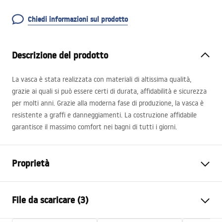
Chiedi informazioni sul prodotto
Descrizione del prodotto
La vasca è stata realizzata con materiali di altissima qualità,
grazie ai quali si può essere certi di durata, affidabilità e sicurezza
per molti anni. Grazie alla moderna fase di produzione, la vasca è
resistente a graffi e danneggiamenti. La costruzione affidabile
garantisce il massimo comfort nei bagni di tutti i giorni.
Proprietà
Tipo di vasca bagno
autoportante
File da scaricare (3)
Colore
Bianco
Materiale
Acrilico