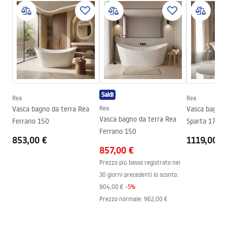
Manual
Lunghezza
1740
mm
Instrukcja_wanien_wolnostoj__cych.pdf
Larghezza
715
mm
Altezza
790
mm
Informazioni sulla sicurezza
Lato di installazione
Universale
WARUNKI_BEZPIECZENSTWA_WANNY.pdf
Piletta e sifone inclusi
SÌ
Saldi
Garanzia
24 mesi
Rea
Rea
Condizioni di garanzia
Vasca bagno da terra Rea
Rea
Vasca bagno 
Warranty_Terms_and_Conditions_Bathtubs.pdf
Vasca bagno da terra Rea
Ferrano 150
Sparta 175
Ferrano 150
853,00 €
1119,00 €
857,00 €
Prezzo più basso registrato nei
30 giorni precedenti lo sconto:
904,00 €
-
5
%
Prezzo normale
:
962,00 €