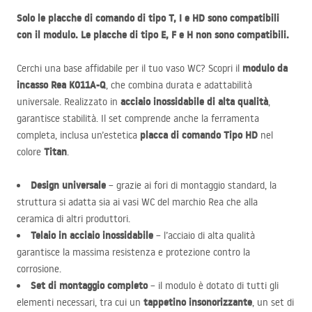
Solo le placche di comando di tipo T, I e HD sono compatibili
con il modulo. Le placche di tipo E, F e H non sono compatibili.
modulo da
Cerchi una base affidabile per il tuo vaso WC? Scopri il
incasso Rea K011A-Q
, che combina durata e adattabilità
acciaio inossidabile di alta qualità
universale. Realizzato in
,
garantisce stabilità. Il set comprende anche la ferramenta
placca di comando Tipo HD
completa, inclusa un’estetica
nel
Titan
colore
.
Design universale
– grazie ai fori di montaggio standard, la
struttura si adatta sia ai vasi WC del marchio Rea che alla
ceramica di altri produttori.
Telaio in acciaio inossidabile
– l’acciaio di alta qualità
garantisce la massima resistenza e protezione contro la
corrosione.
Set di montaggio completo
– il modulo è dotato di tutti gli
tappetino insonorizzante
elementi necessari, tra cui un
, un set di