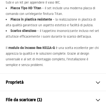
tubi e un kit per appendere il vaso WC.
Placca Tipo HD Titan
– il set include una moderna placca di
comando con un’elegante finitura Titan.
Placca in plastica resistente
– la realizzazione in plastica di
alta qualità garantisce un aspetto estetico e facilità di pulizia.
Scarico silenzioso
– il tappetino insonorizzante incluso nel set
attutisce efficacemente i suoni durante lo scarico dell’acqua.
modulo da incasso Rea K011A-Q
Il
è una scelta eccellente per chi
apprezza la qualità e le soluzioni complete. Grazie al design
universale e al set di montaggio completo, l’installazione è
semplice e senza problemi.
Proprietà
Tipo di telaio
per vaso WC
File da scaricare (1)
Modello
K011A-Q