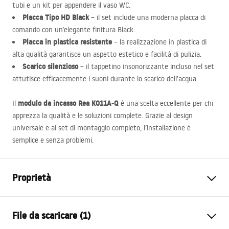
tubi e un kit per appendere il vaso WC.
Placca Tipo HD Black
– il set include una moderna placca di
comando con un’elegante finitura Black.
Placca in plastica resistente
– la realizzazione in plastica di
alta qualità garantisce un aspetto estetico e facilità di pulizia.
Scarico silenzioso
– il tappetino insonorizzante incluso nel set
attutisce efficacemente i suoni durante lo scarico dell’acqua.
modulo da incasso Rea K011A-Q
Il
è una scelta eccellente per chi
apprezza la qualità e le soluzioni complete. Grazie al design
universale e al set di montaggio completo, l’installazione è
semplice e senza problemi.
Proprietà
Tipo di telaio
per vaso WC
File da scaricare (1)
Modello
K011A-Q