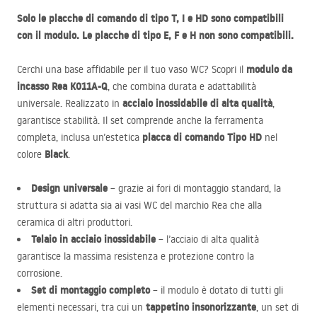
Solo le placche di comando di tipo T, I e HD sono compatibili
con il modulo. Le placche di tipo E, F e H non sono compatibili.
modulo da
Cerchi una base affidabile per il tuo vaso WC? Scopri il
incasso Rea K011A-Q
, che combina durata e adattabilità
acciaio inossidabile di alta qualità
universale. Realizzato in
,
garantisce stabilità. Il set comprende anche la ferramenta
placca di comando Tipo HD
completa, inclusa un’estetica
nel
Black
colore
.
Design universale
– grazie ai fori di montaggio standard, la
struttura si adatta sia ai vasi WC del marchio Rea che alla
ceramica di altri produttori.
Telaio in acciaio inossidabile
– l’acciaio di alta qualità
garantisce la massima resistenza e protezione contro la
corrosione.
Set di montaggio completo
– il modulo è dotato di tutti gli
tappetino insonorizzante
elementi necessari, tra cui un
, un set di