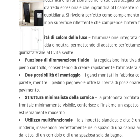
Apprezza la modernità e la funzionalità nella tua casa scegliendo
un elemento d’arredo eccezionale che ingrandirà otticamente lo s
preparazione quotidiana. Si rivelerà perfetto come complemento 
offrendo un’ampia superficie riflettente che comprende l’intera f
Tre modalità di colore della luce
– l’illuminazione integrata 
luce calda, fredda o neutra, permettendo di adattare perfettamen
giornata e alle attività svolte.
Funzione di dimmerazione fluida
– la regolazione intuitiva d
pieno controllo, consentendo di creare rapidamente l’atmosfera 
Due possibilità di montaggio
– i ganci montati in fabbrica co
parete, mentre il piedino pieghevole offre la libertà di posiziona
pavimento.
Struttura minimalista della cornice
– la profondità profilata 
frontale minimamente visibile, conferisce all’insieme un aspetto
estremamente moderno.
Utilizzo multifunzionale
– la silhouette slanciata e alta è un
moderni, inserendosi perfettamente nello spazio di una cabina a
da letto, di un corridoio o di una spaziosa sala da bagno.