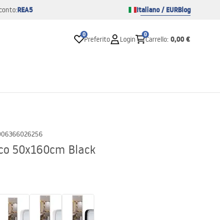
REA5
Italiano / EUR
Blog
conto:
0
0
0,00 €
Preferito
Login
Carrello
:
906366026256
ico 50x160cm Black