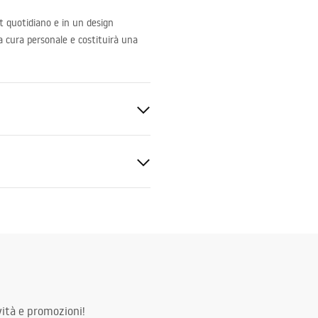
rt quotidiano e in un design
la cura personale e costituirà una
zioni di garanzia
nty_Terms_and_Conditions_
ors_-_24.pdf
e
ità e promozioni!