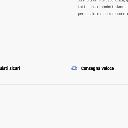
su molti anni di esperienza,
tutti i nostri prodotti siano 
per la salute e estremamente
isti sicuri
Consegna veloce