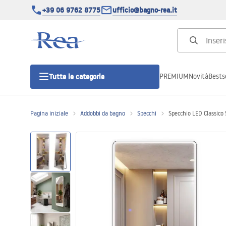
+39 06 9762 8775
ufficio@bagno-rea.it
PREMIUM
Novità
Bestse
Tutte le categorie
Pagina iniziale
Addobbi da bagno
Specchi
Specchio LED Classico
Cabine doccia
Porte doccia
Piatti doccia da bagno
Canaline di scarico