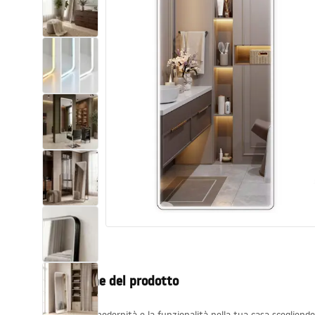
Set di vaso WC e bidet
Lavabi
Vasche da bagno e schermi vasca
Rubinetti da bagno
Set doccia
Cucina
Accessori e mobili da bagno
Descrizione del prodotto