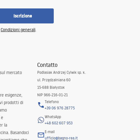
Iscrizione
e
Condizioni generali
.
Contatto
 sul mercato
Podlasiak Andrzej Cylwik sp. k.
ul. Przędzalniana 60
15-688 Białystok
tre esigenze,
NIP 966-216-01-21
Telefono
i prodotti di
+39 06 976 28775
iamo
WhatsApp
 e
+48 602 607 953
er la
E-mail
ucina. Basandoci
ufficio@bagno-rea.it