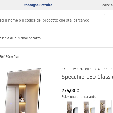
Consegna Gratuita
Codice s
ller
Saldi
Chi siamo
Contatto
 50x160cm Black
SKU
:
HOM-03618
ID
:
13545
EAN
:
5
Specchio LED Class
275,00 €
Seleziona una variante