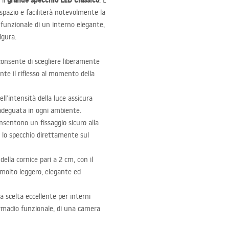
grande specchio
LED
Classico
 il
. È
pazio e faciliterà notevolmente la
funzionale di un interno elegante,
igura.
consente di scegliere liberamente
te il riflesso al momento della
ell’intensità della luce assicura
adeguata in ogni ambiente.
nsentono un fissaggio sicuro alla
re lo specchio direttamente sul
della cornice pari a 2 cm, con il
 molto leggero, elegante ed
a scelta eccellente per interni
rmadio funzionale, di una camera