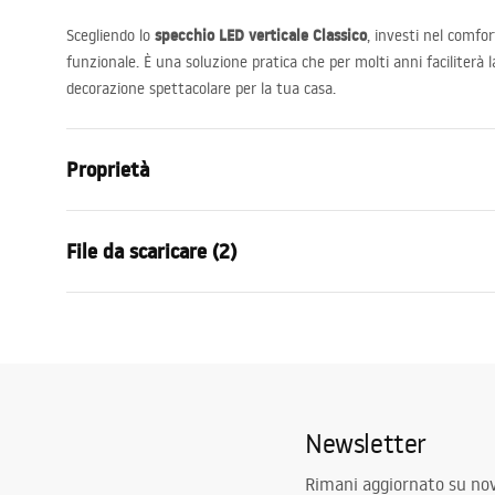
specchio
LED
verticale Classico
Scegliendo lo
, investi nel comfo
funzionale. È una soluzione pratica che per molti anni faciliterà 
decorazione spettacolare per la tua casa.
Proprietà
Altezza
1600
mm
File da scaricare (2)
Larghezza
500
mm
Profondità
20
mm
Condi
Illuminazione LED
SÌ
manual mirror led
Warra
manual mirror led.pdf
Cornice
SÌ
-_Mirr
Colore della cornice
Nero opaco
Newsletter
Materiale della cornice
Plastica
Forma
Rettangolar
Rimani aggiornato su nov