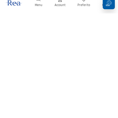
Menu
Account
Preferito
Carrello
Newsletter
Rimani aggiornato su novità e promozioni!
Iscrizione
Inserendo e confermando i tuoi dati, acconsenti a ricevere la
newsletter secondo i termini stabiliti nelle
Condizioni generali
.