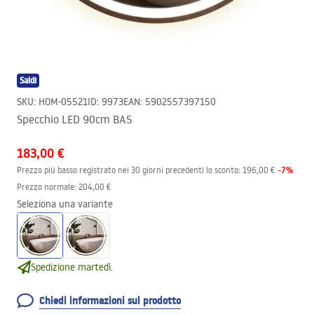
Saldi
SKU
:
HOM-05521
ID
:
9973
EAN
:
5902557397150
Specchio LED 90cm BAS
183,00 €
-
7
%
Prezzo più basso registrato nei 30 giorni precedenti lo sconto:
196,00 €
Prezzo normale
:
204,00 €
Seleziona una variante
Spedizione martedì.
Chiedi informazioni sul prodotto