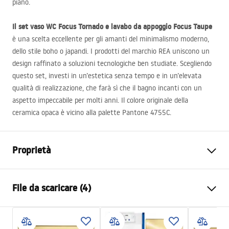
piano.
Il set vaso WC Focus Tornado e lavabo da appoggio Focus Taupe
è una scelta eccellente per gli amanti del minimalismo moderno,
dello stile boho o japandi. I prodotti del marchio
REA
uniscono un
design raffinato a soluzioni tecnologiche ben studiate. Scegliendo
questo set, investi in un’estetica senza tempo e in un’elevata
qualità di realizzazione, che farà sì che il bagno incanti con un
aspetto impeccabile per molti anni. Il colore originale della
ceramica opaca è vicino alla palette Pantone 4755C.
Proprietà
Metodo di installazione
Spospeso
File da scaricare (4)
Sistema di scarico
Rimless Tornado
Colore
Beige
Atest
Finitura
Opaco