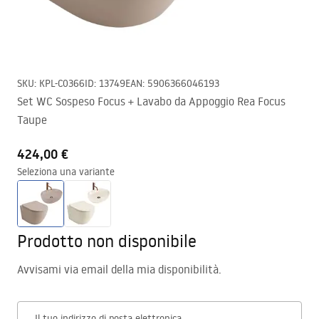
SKU
:
KPL-C0366
ID
:
13749
EAN
:
5906366046193
Set WC Sospeso Focus + Lavabo da Appoggio Rea Focus
Taupe
424,00 €
Seleziona una variante
Prodotto non disponibile
Avvisami via email della mia disponibilità.
Il tuo indirizzo di posta elettronica