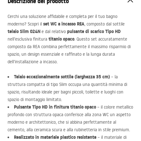
Descrizione del prodotto
Cerchi una soluzione affidabile e completa per il tuo bagno
set WC a incasso
REA
moderno? Scopri il
, composto dal sottile
telaio Slim 024N
pulsante di scarico Tipo HD
e dal relativo
titanio opaco
nell’esclusiva finitura
. Questo set accuratamente
composto da
REA
combina perfettamente il massimo risparmio di
spazio, un design essenziale e raffinato e la lunga durata
dell’installazione a incasso.
Telaio eccezionalmente sottile (larghezza 35 cm)
– la
struttura compatta di tipo Slim occupa una quantità minima di
spazio, risultando ideale per bagni piccoli, toilette e luoghi con
spazio di montaggio limitato.
Pulsante Tipo HD in finitura titanio opaco
– il colore metallico
profondo con struttura opaca conferisce alla zona WC un aspetto
moderno e architettonico, che si abbina perfettamente al
cemento, alla ceramica scura e alla rubinetteria in stile premium.
Realizzato in materiale plastico resistente
– il materiale di