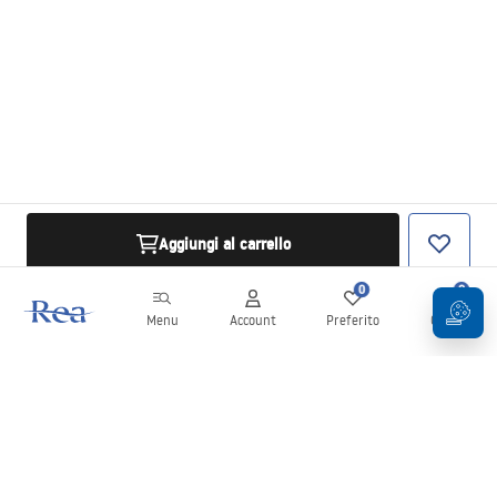
Aggiungi al carrello
0
0
Menu
Account
Preferito
Carrello
Newsletter
Rimani aggiornato su novità e promozioni!