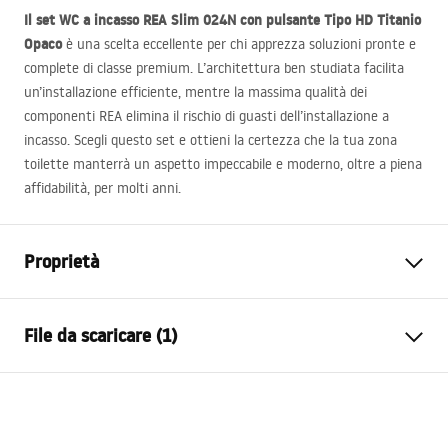
Il set WC a incasso
REA
Slim 024N con pulsante Tipo HD Titanio
Opaco
è una scelta eccellente per chi apprezza soluzioni pronte e
complete di classe premium. L’architettura ben studiata facilita
un’installazione efficiente, mentre la massima qualità dei
componenti
REA
elimina il rischio di guasti dell’installazione a
incasso. Scegli questo set e ottieni la certezza che la tua zona
toilette manterrà un aspetto impeccabile e moderno, oltre a piena
affidabilità, per molti anni.
Proprietà
Tipo di telaio
per vaso WC
File da scaricare (1)
Modello
024N
Pulsanti di scarico compatibili
Tipo HD
Istruzioni di montaggio
Profondità di installazione
130 mm
Instrukcja_monta__u_i_obs__ugi_Stela__a_podtynkow
minima