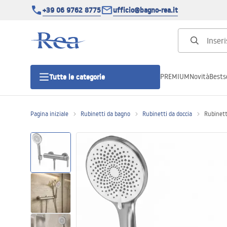
+39 06 9762 8775
ufficio@bagno-rea.it
PREMIUM
Novità
Bestse
Tutte le categorie
Pagina iniziale
Rubinetti da bagno
Rubinetti da doccia
Rubinett
Cabine doccia
Porte doccia
Piatti doccia da bagno
Canaline di scarico