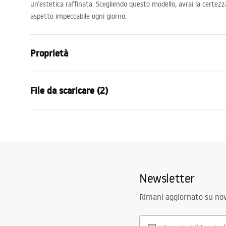
un’estetica raffinata. Scegliendo questo modello, avrai la certez
aspetto impeccabile ogni giorno.
Proprietà
Tipo di rubinetto
Da doccia
File da scaricare (2)
Metodo di installazione
Da parete
Colore
Acciaio spaz
Condi
Materiale
Ottone, ABS
Istruzioni di montaggio
Warra
Faucet.pdf
Altezza
100
mm
Faucet
Tecnologia del rivestimento
PVD
Newsletter
Diametro di connessione
1/2 pollici
Garanzia
5 anni
Rimani aggiornato su nov