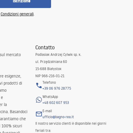
Iscrizione
e
Condizioni generali
.
Contatto
 sul mercato
Podlasiak Andrzej Cylwik sp. k.
ul. Przędzalniana 60
15-688 Białystok
tre esigenze,
NIP 966-216-01-21
Telefono
i prodotti di
+39 06 976 28775
iamo
WhatsApp
 e
+48 602 607 953
er la
E-mail
ucina. Basandoci
ufficio@bagno-rea.it
 garantiamo che
Il nostro servizio clienti è disponibile nei giorni
al 100% sicuri
feriali tra: