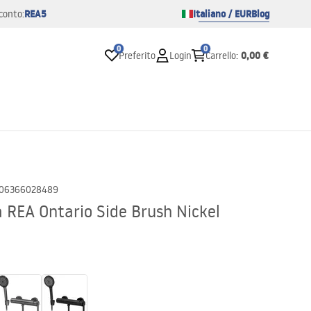
REA5
Italiano / EUR
Blog
conto:
0
0
0,00 €
Preferito
Login
Carrello
:
06366028489
 REA Ontario Side Brush Nickel