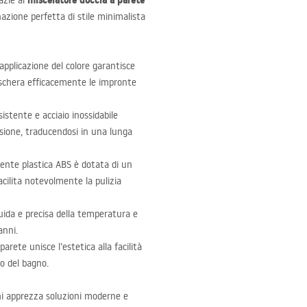
miscelatore doccia a parete
azie al
azione perfetta di stile minimalista
applicazione del colore garantisce
maschera efficacemente le impronte
sistente e acciaio inossidabile
osione, traducendosi in una lunga
tente plastica
ABS
è dotata di un
acilita notevolmente la pulizia
ida e precisa della temperatura e
anni.
arete unisce l’estetica alla facilità
o del bagno.
hi apprezza soluzioni moderne e