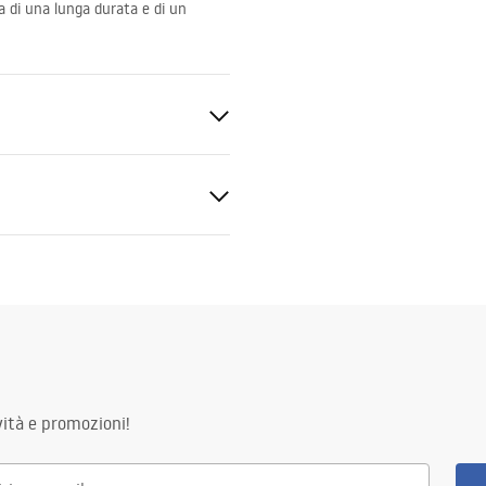
za di una lunga durata e di un
zolato
zioni di garanzia
nty_Terms_and_Conditions_
s_-_5.pdf
ità e promozioni!