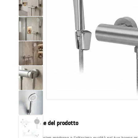
Set di vaso WC e bidet
Lavabi
Vasche da bagno e schermi vasca
Rubinetti da bagno
Set doccia
Cucina
Accessori e mobili da bagno
Descrizione del prodotto