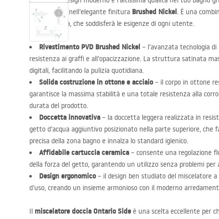
Apprezza il design moderno e l’altissima qualità nel tuo bagno gr
Ontario Side
Brushed Nickel
nell’elegante finitura
. È una combin
e funzionalità, che soddisferà le esigenze di ogni utente.
Rivestimento
PVD
Brushed Nickel
– l’avanzata tecnologia di 
resistenza ai graffi e all’opacizzazione. La struttura satinata 
digitali, facilitando la pulizia quotidiana.
Solida costruzione in ottone e acciaio
– il corpo in ottone re
garantisce la massima stabilità e una totale resistenza alla corr
durata del prodotto.
Doccetta innovativa
– la doccetta leggera realizzata in resis
getto d’acqua aggiuntivo posizionato nella parte superiore, che f
precisa della zona bagno e innalza lo standard igienico.
Affidabile cartuccia ceramica
– consente una regolazione flu
della forza del getto, garantendo un utilizzo senza problemi per 
Design ergonomico
– il design ben studiato del miscelatore a p
d’uso, creando un insieme armonioso con il moderno arredament
miscelatore doccia Ontario Side
Il
è una scelta eccellente per c