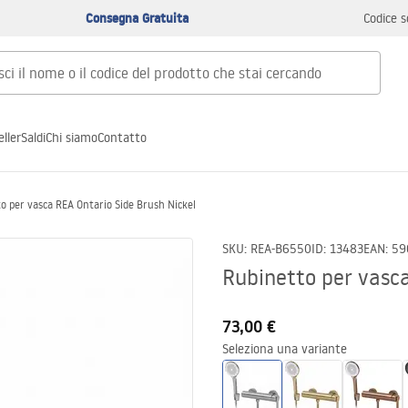
Consegna Gratuita
Codice s
ller
Saldi
Chi siamo
Contatto
o per vasca REA Ontario Side Brush Nickel
SKU
:
REA-B6550
ID
:
13483
EAN
:
59
Rubinetto per vasca
73,00 €
Seleziona una variante