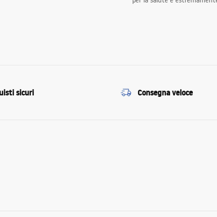
per la salute e estremamente
isti sicuri
Consegna veloce