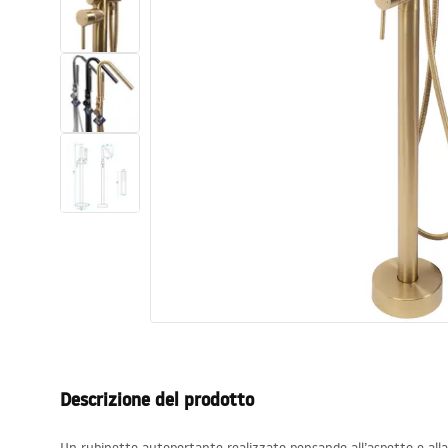
Set di vaso WC e bidet
Lavabi
Vasche da bagno e schermi vasca
Rubinetti da bagno
Set doccia
Cucina
Accessori e mobili da bagno
Descrizione del prodotto