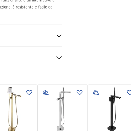
funzionalità è un’alternativa ai
uzione, è resistente e facile da
agno
ato
sidabile, Ottone