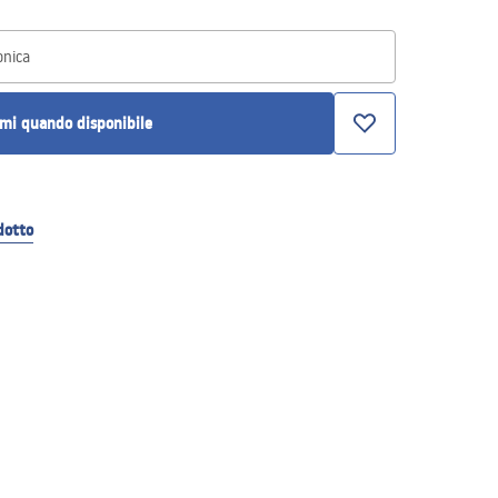
onica
mi quando disponibile
dotto