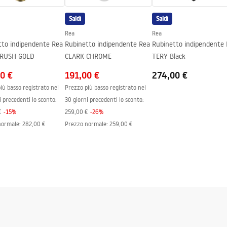
Saldi
Saldi
Rea
Rea
tto indipendente Rea
Rubinetto indipendente Rea
Rubinetto indipendente
BRUSH GOLD
CLARK CHROME
TERY Black
0 €
191,00 €
274,00 €
iù basso registrato nei
Prezzo più basso registrato nei
i precedenti lo sconto:
30 giorni precedenti lo sconto:
€
-
15
%
259,00 €
-
26
%
normale
:
282,00 €
Prezzo normale
:
259,00 €