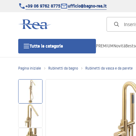
+39 06 9762 8775
ufficio@bagno-rea.it
PREMIUM
Novità
Bestse
Tutte le categorie
Pagina iniziale
Rubinetti da bagno
Rubinetti da vasca e da parete
Cabine doccia
Porte doccia
Piatti doccia da bagno
Canaline di scarico