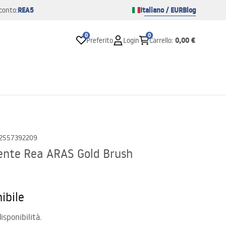
REA5
Italiano / EUR
Blog
conto:
0
0
0,00 €
Preferito
Login
Carrello
:
2557392209
ente Rea ARAS Gold Brush
ibile
isponibilità.