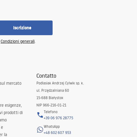
Iscrizione
e
Condizioni generali
.
Contatto
 sul mercato
Podlasiak Andrzej Cylwik sp. k.
ul. Przędzalniana 60
15-688 Białystok
tre esigenze,
NIP 966-216-01-21
Telefono
i prodotti di
+39 06 976 28775
iamo
WhatsApp
 e
+48 602 607 953
er la