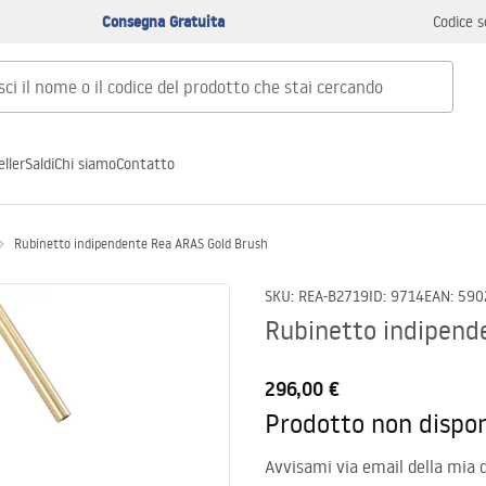
Consegna Gratuita
Codice s
ller
Saldi
Chi siamo
Contatto
Rubinetto indipendente Rea ARAS Gold Brush
SKU
:
REA-B2719
ID
:
9714
EAN
:
590
Rubinetto indipend
296,00 €
Prodotto non dispon
Avvisami via email della mia d